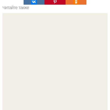
Читайте также
Моя Уютная Дача, сад и огород.
Культурный код. Можно сделать красивый интерьер
практически где угодно.