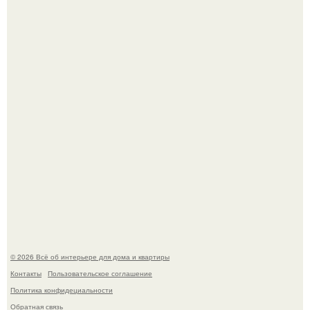
Привет всем дизайнерам интерьеров и не только!
Эко - панно "Песочный Берег":
© 2026 Всё об интерьере для дома и квартиры
Контакты
Пользовательское соглашение
Политика конфидециальности
Обратная связь