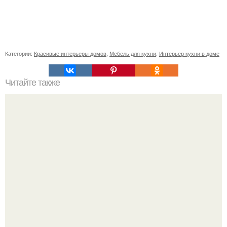
Категории:
Красивые интерьеры домов
,
Мебель для кухни
,
Интерьер кухни в доме
Читайте также
Как приготовить гипс для заливки форм. Как разводить
гипс: Все о приготовлении идеального раствора