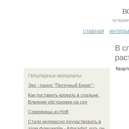
В
лучшие 
главная
интерь
В с
рас
Кварт
Популярные материалы
Эко - панно "Песочный Берег":
Как поставить кровать в спальне.
Влияние обстановки на сон
Сокровища из Hoff.
Стало интересно поучаствовать в
этом флешмобе - Artvsartist, хоть он