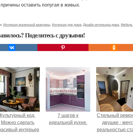
3 причины оставить попугая в живых.
и:
Интерьер маленькой квартиры
,
Интерьер для дома
,
Дизайн интерьера дома
,
Мебель
авилось? Поделитесь с друзьями!
Культурный код.
7 шагов к
Стильный ремон
Можно сделать
идеальной кухне.
двушке - мечт
расивый интерьер
реальностью ста