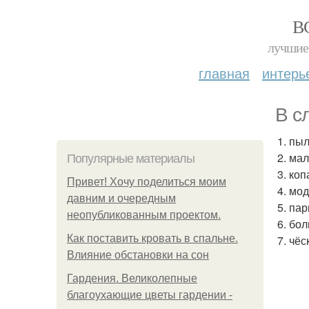
В
лучшие 
главная
интерь
В с
1. пы
2. ма
Популярные материалы
3. ко
Привет! Хочу поделиться моим
4. мо
давним и очередным
5. па
неопубликованным проектом.
6. бо
Как поставить кровать в спальне.
7. чё
Влияние обстановки на сон
Гардения. Великолепные
благоухающие цветы гардении -