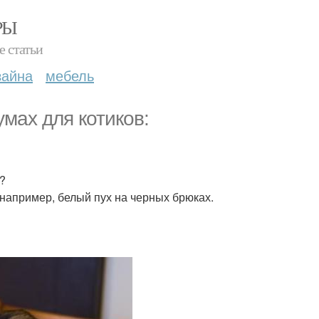
РЫ
е статьи
зайна
мебель
мах для котиков:
ь?
 например, белый пух на черных брюках.