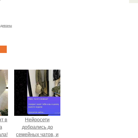
 диваны
т в
Нейросети
а
добрались до
ла!
семейных чатов, и