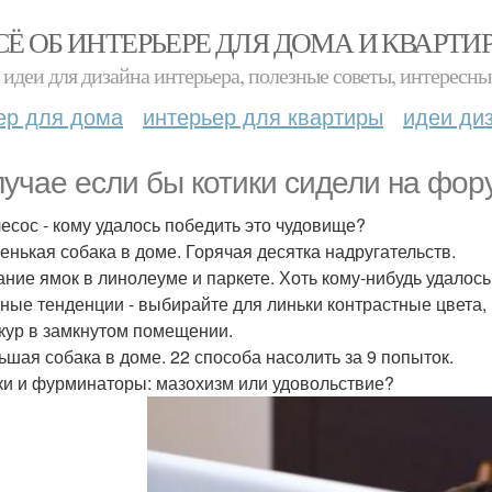
СЁ ОБ ИНТЕРЬЕРЕ ДЛЯ ДОМА И КВАРТИ
идеи для дизайна интерьера, полезные советы, интересны
ер для дома
интерьер для квартиры
идеи ди
лучае если бы котики сидели на фору
лесос - кому удалось победить это чудовище?
ленькая собака в доме. Горячая десятка надругательств.
пание ямок в линолеуме и паркете. Хоть кому-нибудь удалос
дные тенденции - выбирайте для линьки контрастные цвета,
ркур в замкнутом помещении.
льшая собака в доме. 22 способа насолить за 9 попыток.
ски и фурминаторы: мазохизм или удовольствие?