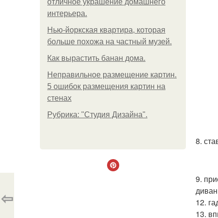
отличное украшение домашнего
интерьера.
Нью-йоркская квартира, которая
больше похожа на частный музей.
Как вырастить банан дома.
Неправильное размещение картин.
5 ошибок размещения картин на
стенах
Рубрика: "Студия Дизайна".
8. ст
9. пр
диван
⇦
12. га
13. в