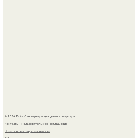
Привет всем дизайнерам интерьеров и не только!
"Проиллюстрированные Люди": Томас майландер
превратил солнечные ожоги в арт - объект.
© 2026 Всё об интерьере для дома и квартиры
Контакты
Пользовательское соглашение
Политика конфидециальности