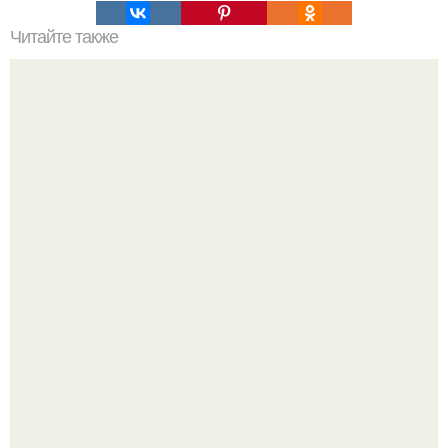
Читайте также
Советские мебельные стенки названия. Вещи века:
советские стенки 80-х.
Разноцветная керамическая плитка как украшение