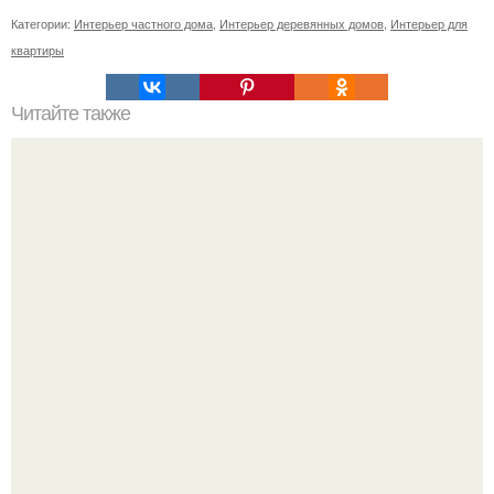
Категории:
Интерьер частного дома
,
Интерьер деревянных домов
,
Интерьер для
квартиры
Читайте также
Сколько сохнут обои на флизелиновой основе после
поклейки. Когда высохнет клей?