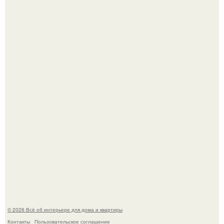
В Японии бесплатно раздают дома самураев - звучит как
план на новую жизнь.
Опишите интерьер кухни в 2-3 словах.
© 2026 Всё об интерьере для дома и квартиры
Контакты
Пользовательское соглашение