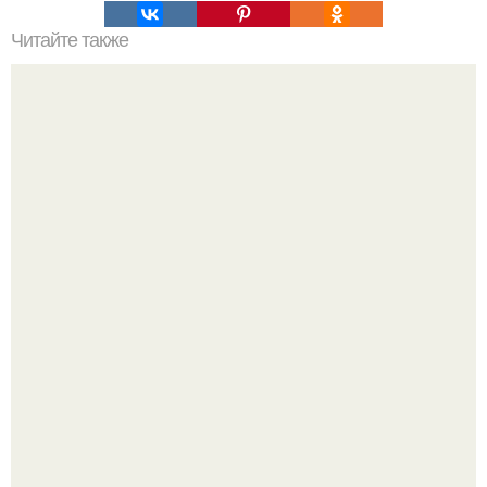
Читайте также
Как правильно обрезать герань, чтобы она пышно цвела.
Культурный код. Можно сделать красивый интерьер
практически где угодно.