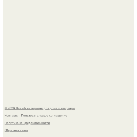
Невеста без права выбора: как показ Samuel Cirnansck
2012 года превратил подиум в манифест против
принуждения.
Эко - панно "Песочный Берег":
© 2026 Всё об интерьере для дома и квартиры
Контакты
Пользовательское соглашение
Политика конфидециальности
Обратная связь