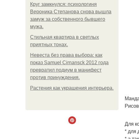
Круг замкнулся: психологиня
Вероника Степанова снова вышла
замуж за собственного бывшего
мужа.
Стильная квартира в светлых
приятных тонах.
Невеста без права выбора: как
показ Samuel Cirnansck 2012 года
превратил подиум в манифест
против принуждения.
Растения как украшения интерьера.
Манда
Рисов
Для к
* для
* а та