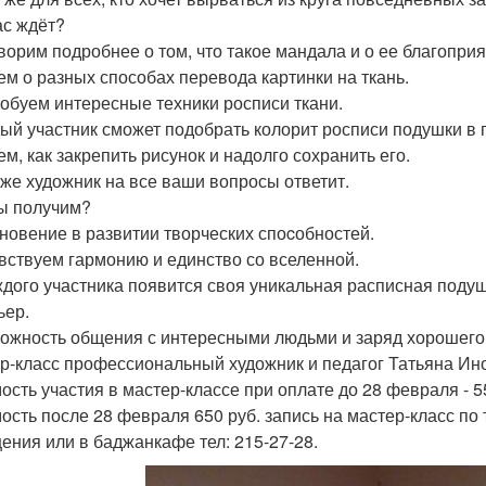
ас ждёт?
оворим подробнее о том, что такое мандала и о ее благопри
аем о разных способах перевода картинки на ткань.
робуем интересные техники росписи ткани.
дый участник сможет подобрать колорит росписи подушки в 
ем, как закрепить рисунок и надолго сохранить его.
акже художник на все ваши вопросы ответит.
ы получим?
хновение в развитии творческих споcобностей.
увствуем гармонию и единство со вселенной.
аждого участника появится своя уникальная расписная поду
ьер.
можность общения с интересными людьми и заряд хорошего
р-класс профессиональный художник и педагог Татьяна Ин
ость участия в мастер-классе при оплате до 28 февраля - 5
ость после 28 февраля 650 руб. запись на мастер-класс по
ения или в баджанкафе тел: 215-27-28.