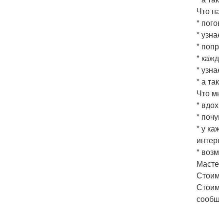
Что н
* пог
* узн
* поп
* каж
* узна
* а т
Что м
* вдо
* поч
* у к
интер
* воз
Масте
Стоим
Стоим
сообщ