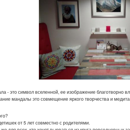
ла - это символ вселенной, ее изображение благотворно в
ание мандалы это совмещение яркого творчества и медита
ого?
 детишек от 5 лет совместно с родителями.
к же для всех, кто хочет вырваться из круга повседневных за