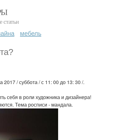
РЫ
е статьи
зайна
мебель
рта?
017 / суббота / с 11: 00 до 13: 30 /.
ть себя в роли художника и дизайнера!
ются. Тема росписи - мандала.