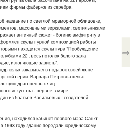
нием фирмы фаберже из серебра.
оё название по светлой мраморной облицовке,
лементов, массивными зеркалами, светильниками
ражает античный сюжет - богиню амфитриту в
оформлен скульптурной композицией работы
оторыми находится скульптура "Пробуждение
⇨
олубками 22 . весь потолок белого зала
дие, изгоняющие зависть".
др кельх заказывал в подарок своей жене
орской серии. Варвара Петровна кельх
ллекцию драгоценных яиц.
ного искусства - первое в мире
дин из братьев Васильевых - создателей
ния, находился кабинет первого мэра Санкт-
 в 1998 году здание передали юридическому