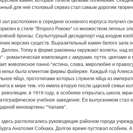
анный для неё столовый сервиз стал самым дорогим творе
 зал расположен в середине основного корпуса получил св
ормлен в стиле "Второго Рококо" со множеством лепных э
лочёной бронзы. Скульптурный десюдепорт над входом изоб
ении морских существ. Выразительный камин белого зала 
 Диллон. Топку в форме раковины окружают волюты, над к
" - романтическая композиция с амурами, путти, цветами и г
ает живописное панно "истина, слава, миролюбие и правосу
 кельх была клиентом фирмы фаберже. Каждый год Алексан
льное яйцо, прототипами которых служили яйца из императ
нита в мире тем, что имела вторую после царской семьи ко
 революции, в 1919 году, в особняке открылась школа экран
атографическое учебное заведение. Ее выпускником стал о
дарной кинокартины "Чапаев".
 здесь располагались руководящие районом города учрежде
бурга Анатолия Собчака. Долгое время пустовал особняк. А