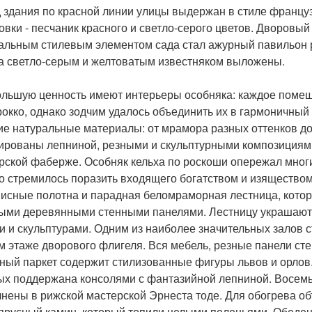
 здания по красной линии улицы выдержан в стиле француз
овки - песчаник красного и светло-серого цветов. Дворовый
альным стилевым элементом сада стал ажурный павильон 
а светло-серым и желтоватым известняком выложены.
льшую ценность имеют интерьеры особняка: каждое помеще
рокко, однако зодчим удалось объединить их в гармоничный
ие натуральные материалы: от мрамора разных оттенков до
ированы лепниной, резными и скульптурными композициями
рской фаберже. Особняк кельха по роскоши опережал мног
о стремилось поразить входящего богатством и изяществом
исные полотна и парадная беломраморная лестница, котор
ыми деревянными стенными панелями. Лестницу украшают
и и скульптурами. Одним из наиболее значительных залов с
м этаже дворового флигеля. Вся мебель, резные панели сте
ный паркет содержит стилизованные фигуры львов и орлов. 
ых поддержана консолями с фантазийной лепниной. Восемь
нены в рижской мастерской Эрнеста тоде. Для обогрева 
ярусный камин, который топили целыми поленьями. Обеден