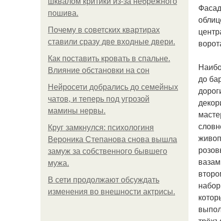
шквалом критики из-за небрежного
Фасад
пошива.
облиц
Почему в советских квартирах
центр
ставили сразу две входные двери.
ворот
Как поставить кровать в спальне.
Наибо
Влияние обстановки на сон
до ба
Нейросети добрались до семейных
дорог
чатов, и теперь под угрозой
декор
мамины нервы.
масте
словн
Круг замкнулся: психологиня
живоп
Вероника Степанова снова вышла
розов
замуж за собственного бывшего
вазам
мужа.
второ
В сети продолжают обсуждать
набор
изменения во внешности актрисы.
котор
выпол
трёхъ