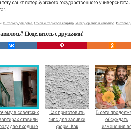
ьтету санкт-петербургского государственного университета
а".
и:
Интерьер для дома
,
Стили интерьеров квартир
,
Интерьер зала в квартире
,
Интерьер
авилось? Поделитесь с друзьями!
очему в советских
Как приготовить
В сети продолж
вартирах ставили
гипс для заливки
обсуждать
разу две входные
форм. Как
изменения в