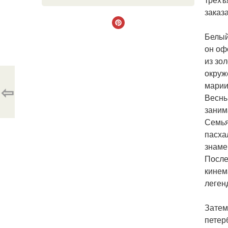
заказ
Белый
он оф
из зо
окруж
марии
⇦
Весны
заним
Семья
пасха
знаме
После
кинем
леген
Затем
петер