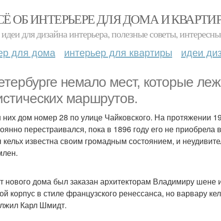
СЁ ОБ ИНТЕРЬЕРЕ ДЛЯ ДОМА И КВАРТИ
идеи для дизайна интерьера, полезные советы, интересны
ер для дома
интерьер для квартиры
идеи ди
етербурге немало мест, которые леж
истических маршрутов.
 них дом номер 28 по улице Чайковского. На протяжении 1
тоянно перестраивался, пока в 1896 году его не приобрела 
 кельх известна своим громадным состоянием, и неудивител
лен.
т нового дома был заказан архитекторам Владимиру шене и
ой корпус в стиле французского ренессанса, но варвару кел
лжил Карл Шмидт.