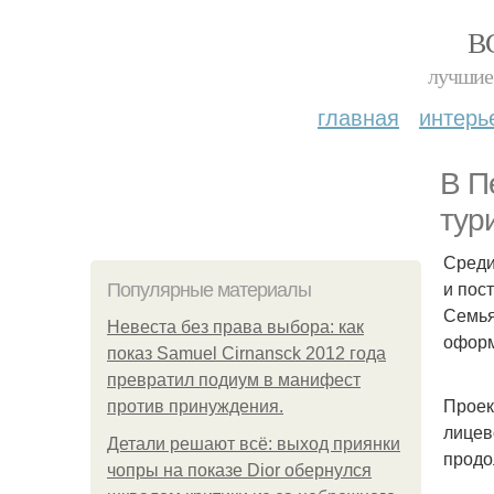
В
лучшие 
главная
интерь
В П
тур
Среди
и пос
Популярные материалы
Семья
Невеста без права выбора: как
оформ
показ Samuel Cirnansck 2012 года
превратил подиум в манифест
Проек
против принуждения.
лицев
Детали решают всё: выход приянки
продо
чопры на показе Dior обернулся