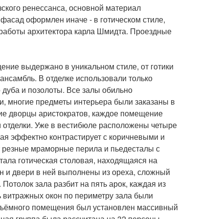
ского ренессанса, основной материал
 фасад оформлен иначе - в готическом стиле,
работы архитектора карла Шмидта. Проездные
ние выдержано в уникальном стиле, от готики
 ансамбль. В отделке использовали только
 дуба и позолоты. Все залы обильно
, многие предметы интерьера были заказаны в
ие дворцы аристократов, каждое помещение
 отделки. Уже в вестибюле расположены четыре
ая эффектно контрастирует с коричневыми и
 резные мраморные перила и пьедесталы с
тала готическая столовая, находящаяся на
н и двери в ней выполнены из ореха, сложный
Потолок зала разбит на пять арок, каждая из
 витражных окон по периметру зала были
объёмного помещения был установлен массивный
ная группа была рассчитана на 32 персоны,