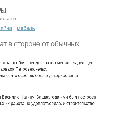
РЫ
е статьи
зайна
мебель
ат в стороне от обычных
9 века особняк неоднократно менял владельцев
варвара Петровна кельх.
ьно, что особняк богато декорирован и
 Василию Чагину. За два года ими был построен
ьх их работа не удовлетворила, и строительство