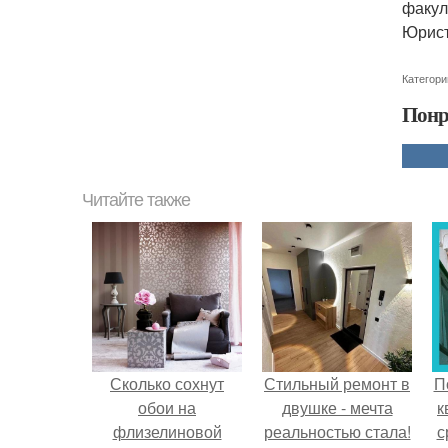
факул
Юрист
Категори
Понр
Читайте также
Сколько сохнут
Стильный ремонт в
П
обои на
двушке - мечта
к
флизелиновой
реальностью стала!
с