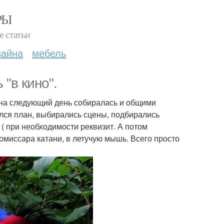
РЫ
е статьи
зайна
мебель
"в кино".
 на следующий день собиралась и общими
лся план, выбирались сцены, подбирались
 ( при необходимости реквизит. А потом
комиссара катани, в летучую мышь. Всего просто