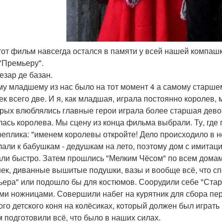
этот фильм навсегда остался в памяти у всей нашей компашк
"Премьеру".
езар де базан.
у младшему из нас было на тот момент 4 а самому старшем
ек всего две. И я, как младшая, играла постоянно королев,
орых влюблялись главные герои играла более старшая девочк
лась королева. Мы сцену из конца фильма выбрали. Ту, где г
реплика: "именем королевы откройте! Дело происходило в н
али к бабушкам - дедушкам на лето, поэтому дом с имитац
ли быстро. Затем прошлись "Мелким Чёсом" по всем домам 
ек, диванные вышитые подушки, вазы и вообще всё, что с
ьера" или подошло бы для костюмов. Соорудили себе "Ста
ми ножницами. Совершили набег на курятник для сбора пер
ого детского коня на колёсиках, который должен был играть р
 подготовили всё, что было в наших силах.