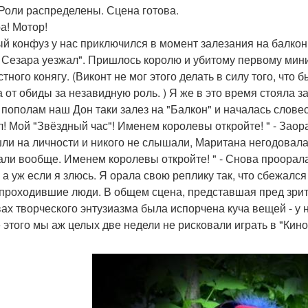
 Роли распределены. Сцена готова.
а! Мотор!
й конфуз у нас приключился в момент залезания на балкон с
 Сезара уезжал". Пришлось королю и убитому первому минис
стного конягу. (Виконт не мог этого делать в силу того, что
а от обиды за незавидную роль. ) Я же в это время стояла з
 пополам наш Дон таки залез на "Балкон" и началась слове
л! Мой "Звёздный час"! Именем королевы откройте! " - Заор
ли на личности и никого не слышали, Маритана негодовала,
ли вообще. Именем королевы откройте! " - Снова проорала я
, а уж если я злюсь. Я орала свою реплику так, что сбежался
проходившие люди. В общем сцена, представшая пред зрит
ах творческого энтузиазма была испорчена куча вещей - у 
 этого мы аж целых две недели не рисковали играть в "Кино