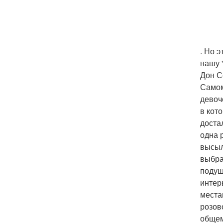
. Но 
нашу 
Дон С
Самом
девоч
в кот
доста
одна 
высыл
выбра
подуш
интер
места
розов
общем