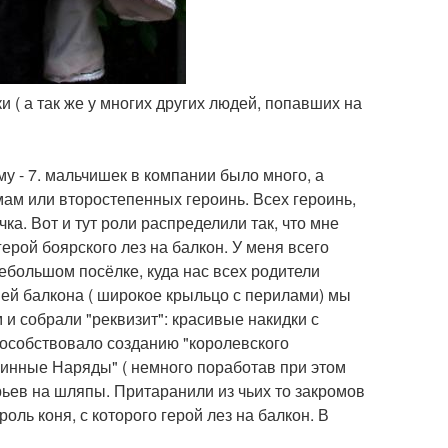
и ( а так же у многих других людей, попавших на
у - 7. мальчишек в компании было много, а
 мам или второстепенных героинь. Всех героинь,
а. Вот и тут роли распределили так, что мне
ерой боярского лез на балкон. У меня всего
ебольшом посёлке, куда нас всех родители
ией балкона ( широкое крыльцо с перилами) мы
и собрали "реквизит": красивые накидки с
пособствовало созданию "королевского
ринные Наряды" ( немного поработав при этом
ьев на шляпы. Притаранили из чьих то закромов
оль коня, с которого герой лез на балкон. В