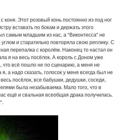
 коня. Этот розовый конь постоянно из под ног
тру вставать по бокам и держать этого
 был самым младшим из нас, а "Виконтесса" не
а углом и старательно повторяла свою реплику. С
сная перепалка с королём. Наконец то настал он
ала я на весь посёлок. А король с Доном уже
 что всё пошло не по сценарию, а меня не
, а надо сказать, голосок у меня всегда был не
 весь посёлок, все бабушки, дедушки, соседи,
елями была незабываема. Мало того, что в
нас ещё и свальная всеобщая драка получилась.
".