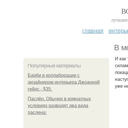
В
лучшие 
главная
интерь
В м
И как
силам
Популярные материалы
локац
Барби в коллаборации с
насту
дизайнером интерьера Джоанной
уже н
гейнс - $35.
Паслён. Обычно в комнатных
условиях разводят два вида
паслена: