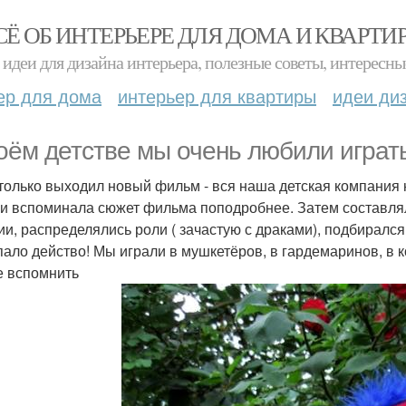
СЁ ОБ ИНТЕРЬЕРЕ ДЛЯ ДОМА И КВАРТИ
идеи для дизайна интерьера, полезные советы, интересны
ер для дома
интерьер для квартиры
идеи ди
оём детстве мы очень любили играть 
 только выходил новый фильм - вся наша детская компания
и вспоминала сюжет фильма поподробнее. Затем составля
ии, распределялись роли ( зачастую с драками), подбирался
пало действо! Мы играли в мушкетёров, в гардемаринов, в 
е вспомнить