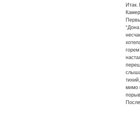
Итак.
Камер
Первы
"Дона
несча
хотел
горем
наста
переш
слыша
тихий
мимо 
порыв
После