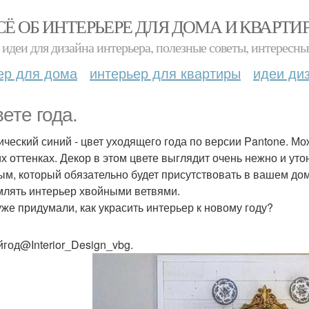
СЁ ОБ ИНТЕРЬЕРЕ ДЛЯ ДОМА И КВАРТИ
идеи для дизайна интерьера, полезные советы, интересны
ер для дома
интерьер для квартиры
идеи ди
вете года.
ический синий - цвет уходящего года по версии Pantone. Мо
их оттенках. Декор в этом цвете выглядит очень нежно и уто
ым, который обязательно будет присутствовать в вашем дом
лять интерьер хвойными ветвями.
уже придумали, как украсить интерьер к новому году?
год@Interior_Design_vbg.