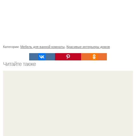
Категории:
Мебель для ванной комнаты
,
Красивые интерьеры домов
Читайте также
Как правильно обрезать герань, чтобы она пышно цвела.