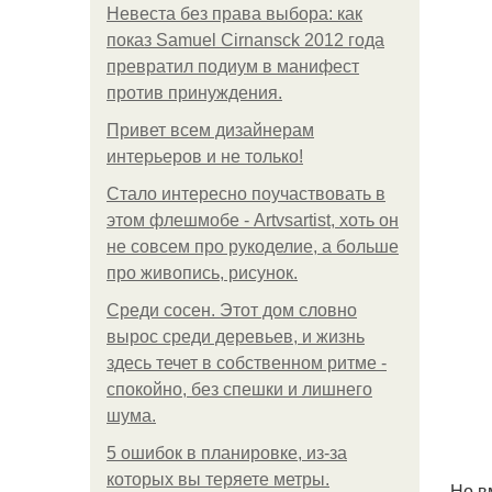
Невеста без права выбора: как
показ Samuel Cirnansck 2012 года
превратил подиум в манифест
против принуждения.
Привет всем дизайнерам
интерьеров и не только!
Стало интересно поучаствовать в
этом флешмобе - Artvsartist, хоть он
не совсем про рукоделие, а больше
про живопись, рисунок.
Среди сосен. Этот дом словно
вырос среди деревьев, и жизнь
здесь течет в собственном ритме -
спокойно, без спешки и лишнего
шума.
5 ошибок в планировке, из-за
которых вы теряете метры.
. Но 