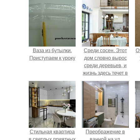
Ваза из бутылки.
Среди сосен. Этот
О
Приступаем к уроку
дом словно вырос
среди деревьев, и
жизнь здесь течет в
собственном ритме
- спокойно, без
спешки и лишнего
шума.
Стильная квартира
Преображение в
в светлых приятных
ванной на ул.