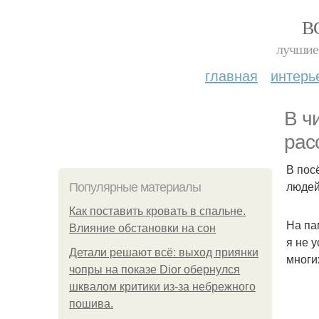
В
лучшие 
главная
интерь
В ч
рас
В пос
людей
Популярные материалы
Как поставить кровать в спальне.
На па
Влияние обстановки на сон
я не 
Детали решают всё: выход приянки
многи
чопры на показе Dior обернулся
шквалом критики из-за небрежного
пошива.