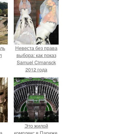
ель
Невеста без права
л
выбора: как показ
Samuel Cirnansck
2012 года
превратил подиум
я
в манифест против
вал
принуждения.
ее
е
Это жилой
а
комплекс в Париже,