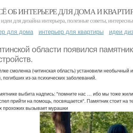
СЁ ОБ ИНТЕРЬЕРЕ ДЛЯ ДОМА И КВАРТИ
идеи для дизайна интерьера, полезные советы, интересны
ер для дома
интерьер для квартиры
идеи ди
итинской области появился памятни
стройств.
ёлке смоленка (читинская область) установили необычный 
, погибших из-за психических заболеваний.
мятнике выбита надпись: "помните нас … ибо мы тоже жили
успел прийти на помощь, посвящается". Памятник стоит на те
х прохожих вызывает мурашки