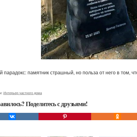
й парадокс: памятник страшный, но польза от него в том, 
и:
Интерьер частного дома
авилось? Поделитесь с друзьями!