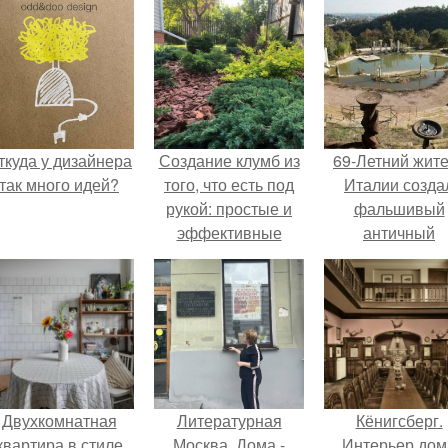
ткуда у дизайнера
Создание клумб из
69-Летний жит
так много идей?
того, что есть под
Италии созда
рукой: простые и
фальшивый
эффективные
античный
рецепты
амфитеатр и
долгое врем
успешно выда
его за настоящ
историческо
наследие.
Двухкомнатная
Литературная
Кёнигсберг.
квартира в стиле
Москва. Дома -
Интерьер дом