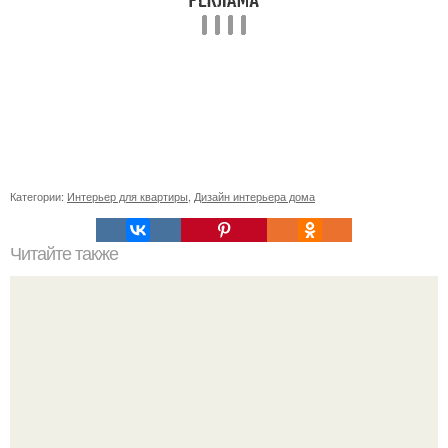
Категории:
Интерьер для квартиры
,
Дизайн интерьера дома
Читайте также
Красивое будущее: как использовать цвет года Pantone