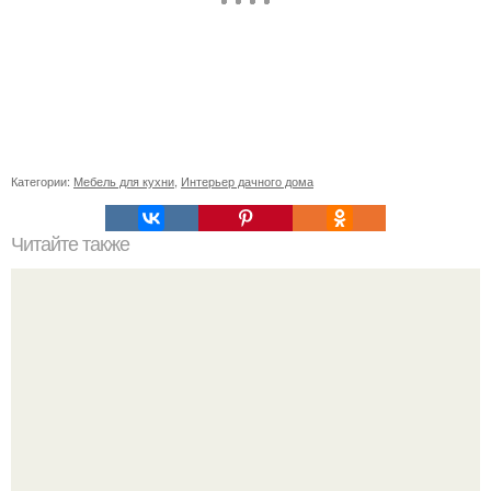
Категории:
Мебель для кухни
,
Интерьер дачного дома
Читайте также
Как поставить кровать в спальне. Влияние обстановки на
сон