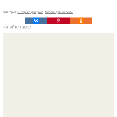
Категории:
Интерьер для дома
,
Мебель для гостиной
Читайте также
"Проиллюстрированные Люди": Томас майландер
превратил солнечные ожоги в арт - объект.