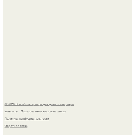
Литературная Москва. Дома - музеи писателей.
Стало интересно поучаствовать в этом флешмобе -
Artvsartist, хоть он не совсем про рукоделие, а больше
про живопись, рисунок.
© 2026 Всё об интерьере для дома и квартиры
Контакты
Пользовательское соглашение
Политика конфидециальности
Обратная связь