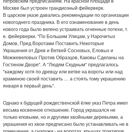
петровским предписаниям. На красной площади в
Москве был устроен грандиозный фейерверк.
В царском указе давались рекомендации по организации
новогоднего праздника. В его ознаменование в день
нового года было велено устраивать огненные потехи, т.
е. фейерверки. "По Большим Улицам, у Нарочитых
Домов, Пред Воротами Поставить Некоторые
Украшения от Древ и Ветвей Сосновых, Еловых и
Можжевеловых Против Образцов, Каковы Сделаны на
Гостином Дворе". А "Людям Скудным" предлагалось
"каждому хотя по древцу или ветве на вороты или над
храминою своей поставить … а стоять тому украшению
января в первый день".
Однако к будущей рождественской ёлке указ Петра имел
весьма косвенное отношение. Город украшался не
только еловыми, но и другими хвойными деревьями, а
украшения из хвои предписано было устанавливать не в
помещении, а снаружи - на воротах, крышах трактиров,