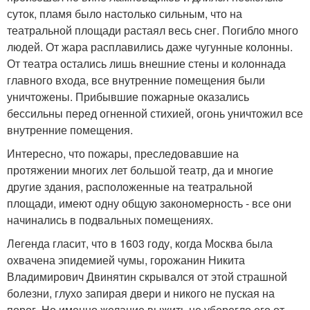
суток, пламя было настолько сильным, что на
театральной площади растаял весь снег. Погибло много
людей. От жара расплавились даже чугунные колонны.
От театра остались лишь внешние стены и колоннада
главного входа, все внутренние помещения были
уничтожены. Прибывшие пожарные оказались
бессильны перед огненной стихией, огонь уничтожил все
внутренние помещения.
Интересно, что пожары, преследовавшие на
протяжении многих лет большой театр, да и многие
другие здания, расположенные на театральной
площади, имеют одну общую закономерность - все они
начинались в подвальных помещениях.
Легенда гласит, что в 1603 году, когда Москва была
охвачена эпидемией чумы, горожанин Никита
Владимирович Двинятин скрывался от этой страшной
болезни, глухо запирая двери и никого не пуская на
порог. Но именно желание выжить не уберегло его от