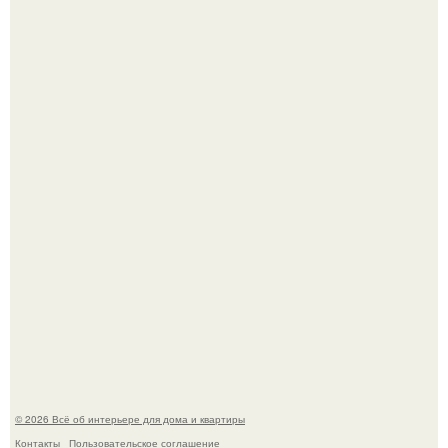
"Проиллюстрированные Люди": Томас майландер
превратил солнечные ожоги в арт - объект.
Детали решают всё: выход приянки чопры на показе Dior
обернулся шквалом критики из-за небрежного пошива.
© 2026 Всё об интерьере для дома и квартиры
Контакты
Пользовательское соглашение