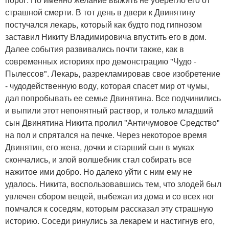
страшной смерти. В тот день в двери к Двинятину
постучался лекарь, который как будто под гипнозом
заставил Никиту Владимировича впустить его в дом.
Далее события развивались почти также, как в
современных историях про демонстрацию "Чудо -
Пылессов". Лекарь, разрекламировав свое изобретение
- чудодейственную воду, которая спасет мир от чумы,
дал попробывать ее семье Двинятина. Все подчинились
и выпили этот непонятный раствор, и только младший
сын Двинятина Никита пролил "Античумовое Средство"
на пол и спрятался на печке. Через некоторое время
Двинятин, его жена, дочки и старший сын в муках
скончались, и злой волшебник стал собирать все
нажитое ими добро. Но далеко уйти с ним ему не
удалось. Никита, воспользовавшись тем, что злодей был
увлечен сбором вещей, выбежал из дома и со всех ног
помчался к соседям, которым рассказал эту страшную
историю. Соседи ринулись за лекарем и настигнув его,