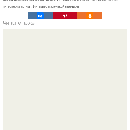
интерьер квартиры
,
Интерьер маленькой квартиры
Читайте также
Фикус? Фикус издавна хранителем домашнего уюта и
стабильности семейной жизни считался.