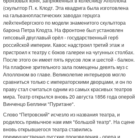
бронзовых коня, запряженных в колесницу Аполлона
(скульптор П. к. Клодт. Эта квадрига была изготовлена
на гальванопластических заводах герцога
лейхтенбергского по модели знаменитого скульптора
барона Петра Клодта. На фронтоне был установлен
гипсовый двуглавый орёл - государственный герб
российской империи. Кавос надстроил третий этаж и
пристроил к театру с боков галереи на чугунных столбах.
После этого он имеет пять ярусов лож и шестой - балкон.
На плафоне зрительного зала помещены девять муз с
Аполлоном во главе. Великолепие интерьеров могло
сравниться только с императорскими дворцами, и он по
праву стал считаться одним из самых красивых театров
мира. Театр открылся вновь 20 августа 1856 года оперой
Винченцо Беллини "Пуритане".
Слово "Петровский" исчезло из названия театра, и
родилось привычное нам имя "большой театр". На сцене
вновь открывшегося театра ставились
преимущественно русские произведения - опера и