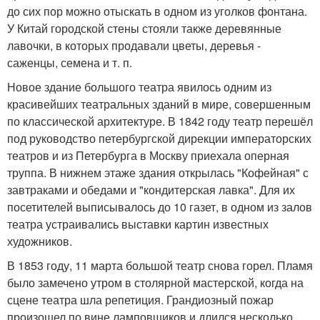
до сих пор можно отыскать в одном из уголков фонтана.
У Китай городской стены стояли также деревянные
лавочки, в которых продавали цветы, деревья -
саженцы, семена и т. п.
Новое здание большого театра явилось одним из
красивейших театральных зданий в мире, совершенным
по классической архитектуре. В 1842 году театр перешёл
под руководство петербургской дирекции императорских
театров и из Петербурга в Москву приехала оперная
труппа. В нижнем этаже здания открылась "Кофейная" с
завтраками и обедами и "кондитерская лавка". Для их
посетителей выписывалось до 10 газет, в одном из залов
театра устраивались выставки картин известных
художников.
В 1853 году, 11 марта большой театр снова горел. Пламя
было замечено утром в столярной мастерской, когда на
сцене театра шла репетиция. Грандиозный пожар
произошел по вине ламповщиков и длился несколько