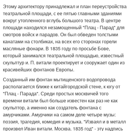
Этому архитектору принадлежал и план переустройства
театральной площади, с ее пятью главными зданиями
вокруг утопленного вглубь большого театра. В центре
площади находился незамощенный "Плац - Парад" для
смотров войск и парадов. Он был обведен толстыми
канатами на столбиках, на всех его сторонах горели
масляные фонари. В 1835 году по просьбе Бове,
который занимался театральной площадью, известный
скульптур и. П. витали проектирует и сооружает один из
красивейших фонтанов Европы.
Созданный им фонтан мытищенского водопровода
располагается ближе к китайгородской стене, к югу от
"Плац - Парада". Среди простых москвичей того
времени витали был больше известен как раз не как
скульптор, а именно как создатель фонтана с
амурчиками. Амурчики на самом деле четыре музы:
поэзия, трагедия, комедия и музыка. "Изваял и в металл
произвел Иван витали. Москва. 1835 год" - эту надпись