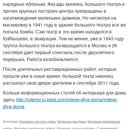
нарядные яблоньки. Фасады манежа, большого театра и
прочих крупных построек центра превращены в
нагромождение маленьких домиков. Но несмотря на
маскировку в 1941 году в здание большого театра все же
попала бомба. Сам театр в это время находился в
Куйбышеве, в эвакуации. Тем не менее, уже в 1943 году
труппа большого театра возвращается в Москву и 26
сентября дает первый спектакль после двухлетнего
перерыва. Работа возобновляется.
После длительных реставрационных работ, которые
прошли уже в наше время, большой театр наконец
распахнул свои двери зрителям в сентябре 2011 года.
Больше информационных статей об интерьере для дома
здесь
http://interior.ru-best.com/interer-dlya-doma/interer-
dlya-doma
Категории:
Интерьер частного дома
,
Интерьер для дома
,
Интерьер деревянных
домов
,
Красивые интерьеры домов
,
Интерьер зала в квартире
,
Современный