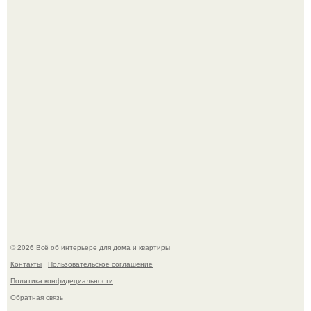
В Японии бесплатно раздают дома самураев - звучит как
план на новую жизнь.
Опишите интерьер кухни в 2-3 словах.
© 2026 Всё об интерьере для дома и квартиры
Контакты
Пользовательское соглашение
Политика конфидециальности
Обратная связь