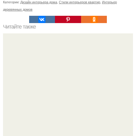
Категории:
Дизайн интерьера дома
,
Стили интерьеров квартир
,
Интерьер
деревянных домов
Читайте также
Черная мебель в спальне. Темный цвет в спальне