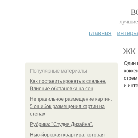
В
лучшие 
главная
интерь
ЖК 
Один 
хокке
Популярные материалы
стрем
Как поставить кровать в спальне.
и инт
Влияние обстановки на сон
Неправильное размещение картин.
5 ошибок размещения картин на
стенах
Рубрика: "Студия Дизайна".
Нью-йоркская квартира, которая