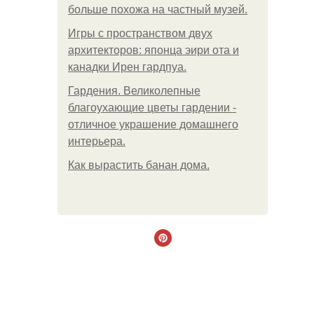
больше похожа на частный музей.
Игры с пространством двух
архитекторов: японца эири ота и
канадки Ирен гардпуа.
Гардения. Великолепные
благоухающие цветы гардении -
отличное украшение домашнего
интерьера.
Как вырастить банан дома.