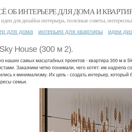
СЁ ОБ ИНТЕРЬЕРЕ ДЛЯ ДОМА И КВАРТИ
идеи для дизайна интерьера, полезные советы, интересны
ер для дома
интерьер для квартиры
идеи ди
Sky House (300 м 2).
из наших самых масштабных проектов - квартира 300 м в Sk
истами. Заказчики четко понимали, чего хотят: им надоела с
ились к минимализму. Их цель - создать интерьер, который б
ересы семьи.