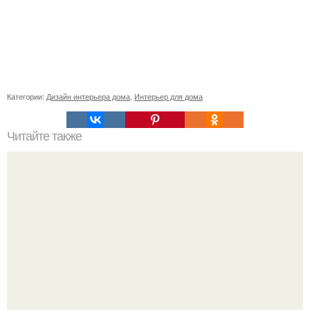
Категории:
Дизайн интерьера дома
,
Интерьер для дома
Читайте также
Въезжая в новую квартиру, что нужно сделать. Приметы
и ритуалы при новоселье