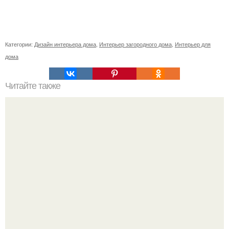
Категории:
Дизайн интерьера дома
,
Интерьер загородного дома
,
Интерьер для
дома
Читайте также
Как приготовить гипс для заливки форм. Как разводить
гипс: Все о приготовлении идеального раствора