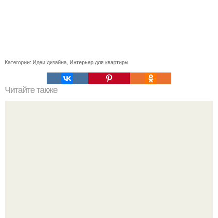
Категории:
Идеи дизайна
,
Интерьер для квартиры
Читайте также
Сколько сохнут обои на флизелиновой основе после
поклейки. Когда высохнет клей?