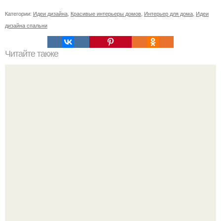
Категории:
Идеи дизайна
,
Красивые интерьеры домов
,
Интерьер для дома
,
Идеи
дизайна спальни
Читайте также
Заповеди ведической жены: