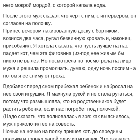
него мокрой мордой, с которой капала вода.
После этого муж сказал, что черт с ним, с интерьером, он
согласен на полочку.
Принес вечером лакированную доску с бортиком,
возился два часа, ругал безвинную кровать и, наконец,
присобачил. Я хотела сказать, что пусть лучше на нас
падает кот, чем эта фиговина (из-под нее живым бы
никто не вылез. Но посмотрела но посмотрела на лицо
мужа и решила промолчать. думаю, одну ночь поспим - а
потом я ее сниму от греха.
Вдобавок перед сном прибежал ребенок и набросал на
нее свои игрушки. Я махнула рукой и не стала ругаться,
потому что размышляла, кто из родственников будет
растить ребенка, если нас погребет под полочкой.
(Надо сказать, что волновалась я зря: как выяснилось,
муж приколотил ее на совесть.
Ночью на ночью на полку пришел кот. до середины
полочки и тронул лапой одну из игрушек. Это оказался