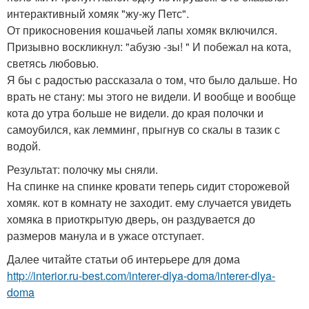
интерактивный хомяк "жу-жу Петс".
От прикосновения кошачьей лапы хомяк включился.
Призывно воскликнул: "абузю -зы! " И побежал на кота,
светясь любовью.
Я бы с радостью рассказала о том, что было дальше. Но
врать не стану: мы этого не видели. И вообще и вообще
кота до утра больше не видели. до края полочки и
самоубился, как лемминг, прыгнув со скалы в тазик с
водой.
Результат: полочку мы сняли.
На спинке на спинке кровати теперь сидит сторожевой
хомяк. кот в комнату не заходит. ему случается увидеть
хомяка в приоткрытую дверь, он раздувается до
размеров манула и в ужасе отступает.
Далее читайте статьи об интерьере для дома
http://interior.ru-best.com/interer-dlya-doma/interer-dlya-
doma