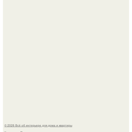
Дизайн малометражной студии 21, 1 м 2 (24, 9 м 2 с
балконом) в Краснодаре.
5 ошибок в планировке, из-за которых вы теряете метры.
© 2026 Всё об интерьере для дома и квартиры