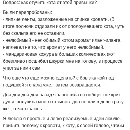
Вопрос: как отучить кота от этой привычки?
Были перепробованы:
- липкие ленты, разложенные на спинке кровати. (В
итоге полночи отдирали их от ополоумевшего кота, чуть
без скальпа его не оставили.
- нелюбимый - нелюбимый котом аромат иланг-иланга.
наплевал на то, что аромат у него нелюбимый.
- мандариновая кожура в больших количествах (кот
брезгливо посшибал шкурки мне на голову, в процессе
упал за ними сам.
Что еще что еще можно сделать? с брызгалкой под
подушкой я спала уже. , затем возвращается.
Два дня два дня назад я запостила в сообществе крик
души. получила много отзывов. два пошли в дело сразу
же. , отчитываюсь.
Я люблю я простые и легко реализуемые идеи люблю.
прибить полочку к кровати, к коту, к своей голове, чтобы