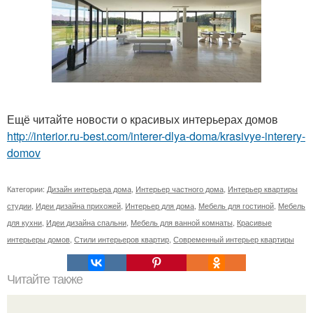
Ещё читайте новости о красивых интерьерах домов
http://interior.ru-best.com/interer-dlya-doma/krasivye-interery-
domov
Категории:
Дизайн интерьера дома
,
Интерьер частного дома
,
Интерьер квартиры
студии
,
Идеи дизайна прихожей
,
Интерьер для дома
,
Мебель для гостиной
,
Мебель
для кухни
,
Идеи дизайна спальни
,
Мебель для ванной комнаты
,
Красивые
интерьеры домов
,
Стили интерьеров квартир
,
Современный интерьер квартиры
Читайте также