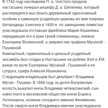
В 1742 году наследники П. а. толстого продали
настасьино генерал-аншефу Д. а. Шепелеву, который
распорядился выстроить деревянный одноэтажный
особняк и каменную усадебную церковь во имя покрова
богородицы (снесена в 1930-е. по завещанию поместье
унаследовала отставная фрейлина Мария Кошелева,
передавшая его в руки своей племянницы, княжне
Екатерине Волконской, а замужестве графини Мусиной -
Пушкиной.
Компактный, гармоничный и цельный усадебный
ансамбль был создан в Настасьине на рубеже Xviii и XIX
веков по воле Екатерины Мусиной - Пушкиной и ее
супруга, графа Алексея Ивановича.
Следующим владельцем был декабрист Владимир
Мусин - Пушкин. В 1856 году за долги Валуевскую
волость выкупил князь Владимир четвертинский, сын
известного в московском обществе князя Бориса
Антоновича, хозяина соседнего имения Филимонки.
После смерти князя Владимира имение унаследовала