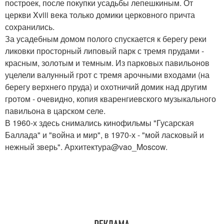
построек, после покупки усадьбы лепешкиным. От
церкви Xviii века только домики церковного причта
сохранились.
За усадебным домом полого спускается к берегу реки
ликовки просторный липовый парк с тремя прудами -
красным, золотым и темным. Из парковых павильонов
уцелели валунный грот с тремя арочными входами (на
берегу верхнего пруда) и охотничий домик над другим
гротом - очевидно, копия кваренгиевского музыкального
павильона в царском селе.
В 1960-х здесь снимались кинофильмы "Гусарская
Баллада" и "война и мир", в 1970-х - "мой ласковый и
нежный зверь". Архитектура@vao_Moscow.