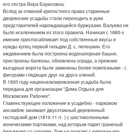
его сестра Вера Борисовна.
Вслед за отменой крепостного права старинные
дворянские усадьбы стали переходить в руки
представителей нарождающейся буржуазии. Валуево не
было исключением из этого правила. Начиная с 1880-х
имение приспосабливает под собственные вкусы и
нужды купец первой гильдии Д. с. лепешкин. Его
иждивением была построена водонапорная башня,
пристроены балконы, обновлена ограда, а прежние
въездные ворота были заменены более помпезными - с
фигурами глядящих друг на друга оленей.
В 1920 году национализированная усадьба была
передана для организации "Дома Отдыха для
Московских Рабочих".
Главенствующее положение в усадебно - парковом
ансамбле занимает двухэтажный деревянный
господский дом (1810-11 гг. ) с шестиколонными
ионическими портиками, над которым парит граненый
бельведер со шпилем. Дом на подклет с кирпичными