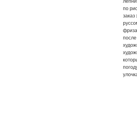
лепни
по ри
заказ
руссо
фриза
после
худож
худож
котор
погод
улочк