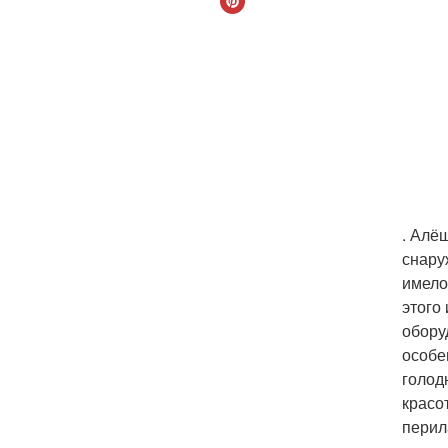
. Алё
снару
имело
этого
обору
особе
голод
красо
перил