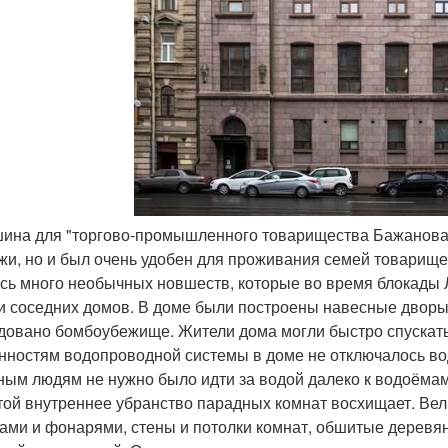
шина для "торгово-промышленного товарищества Бажанова 
жи, но и был очень удобен для проживания семей товарище
сь много необычных новшеств, которые во время блокады
 и соседних домов. В доме были построены навесные дворы
довано бомбоубежище. Жители дома могли быстро спускатьс
нностям водопроводной системы в доме не отключалось во
ным людям не нужно было идти за водой далеко к водоёмам
той внутреннее убранство парадных комнат восхищает. Ве
ами и фонарями, стены и потолки комнат, обшитые дерев