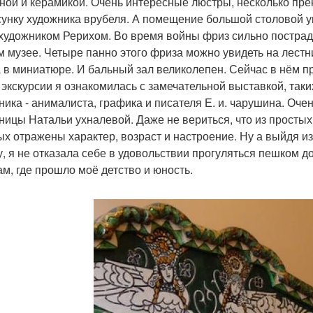
ной и керамикой. Очень интересные люстры, несколько пре
сунку художника врубеля. А помещение большой столовой 
 художником Рерихом. Во время войны фриз сильно пострад
м музее. Четыре панно этого фриза можно увидеть на лестн
 в миниатюре. И бальный зал великолепен. Сейчас в нём пр
 экскурсии я ознакомилась с замечательной выставкой, таки
ника - анималиста, графика и писателя Е. и. чарушина. Оче
ницы Натальи ухналевой. Даже не вериться, что из простых
ых отражены характер, возраст и настроение. Ну а выйдя и
у, я не отказала себе в удовольствии прогуляться пешком 
ам, где прошло моё детство и юность.