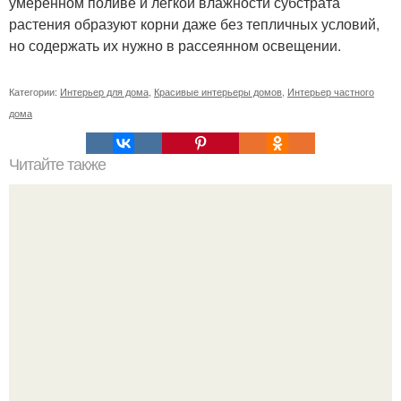
умеренном поливе и легкой влажности субстрата
растения образуют корни даже без тепличных условий,
но содержать их нужно в рассеянном освещении.
Категории:
Интерьер для дома
,
Красивые интерьеры домов
,
Интерьер частного
дома
Читайте также
? 5. Шагов по пути к уюту?