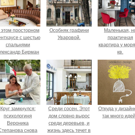
 этом просторном
Особняк графини
Маленькая, н
ентхаусе с шестью
Уваровой.
практичная
спальнями
квартира у моря
лександр Бирман
кв.
живет со своей
семьей.
Круг замкнулся:
Среди сосен. Этот
Откуда у дизайн
психологиня
дом словно вырос
так много иде
Вероника
среди деревьев, и
Степанова снова
жизнь здесь течет в