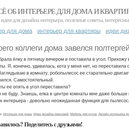
СЁ ОБ ИНТЕРЬЕРЕ ДЛЯ ДОМА И КВАРТИ
идеи для дизайна интерьера, полезные советы, интересны
ер для дома
интерьер для квартиры
идеи ди
оего коллеги дома завелся полтергей
обрала ёлку в пятницу вечером и поставила в угол. Прихожу в
ты. Я, конечно, удивилась, кота у меня нет, но переставила
Заглядываю в комнату, робопылесос ее старательно двигает
оился. Самостоятельный.
 ты ее опять в угол переставила?
 и не буду. Знаешь, елка в центре комнаты мне даже больше
н интерьера - довольно неожиданная функция для пылесос
и:
Интерьер для дома
,
Идеи дизайна прихожей
,
Мебель для кухни
,
Дизайн интерьера д
авилось? Поделитесь с друзьями!