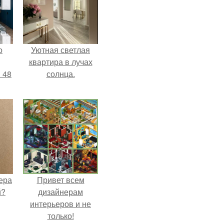
о
Уютная светлая
квартира в лучах
 48
солнца.
ера
Привет всем
й?
дизайнерам
интерьеров и не
только!