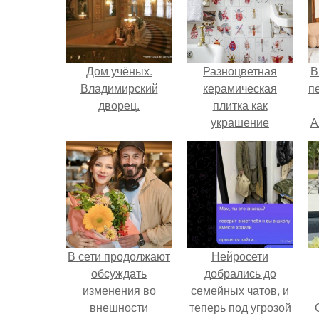
Дом учёных.
Разноцветная
В
Владимирский
керамическая
п
дворец.
плитка как
украшение
А
интерьера.
В сети продолжают
Нейросети
обсуждать
добрались до
изменения во
семейных чатов, и
внешности
теперь под угрозой