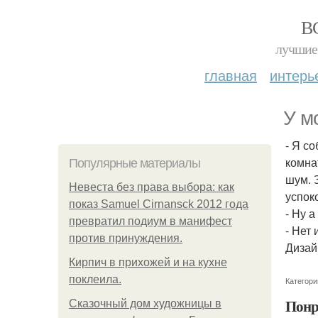
В
лучшие 
главная
интерь
У м
- Я с
комна
Популярные материалы
шум. 
Невеста без права выбора: как
успок
показ Samuel Cirnansck 2012 года
- Ну а
превратил подиум в манифест
- Нет
против принуждения.
Дизай
Кирпич в прихожей и на кухне
поклеила.
Категори
Понр
Сказочный дом художницы в