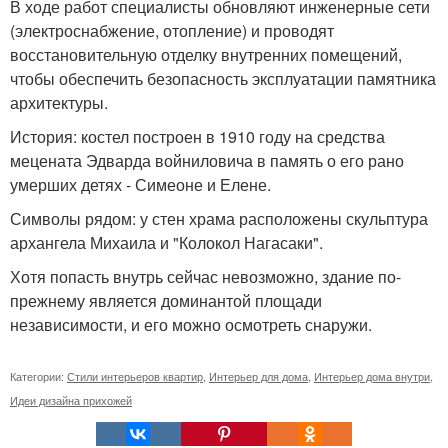
В ходе работ специалисты обновляют инженерные сети
(электроснабжение, отопление) и проводят
восстановительную отделку внутренних помещений,
чтобы обеспечить безопасность эксплуатации памятника
архитектуры.
История: костел построен в 1910 году на средства
мецената Эдварда войниловича в память о его рано
умерших детях - Симеоне и Елене.
Символы рядом: у стен храма расположены скульптура
архангела Михаила и "Колокол Нагасаки".
Хотя попасть внутрь сейчас невозможно, здание по-
прежнему является доминантой площади
независимости, и его можно осмотреть снаружи.
Категории:
Стили интерьеров квартир
,
Интерьер для дома
,
Интерьер дома внутри
,
Идеи дизайна прихожей