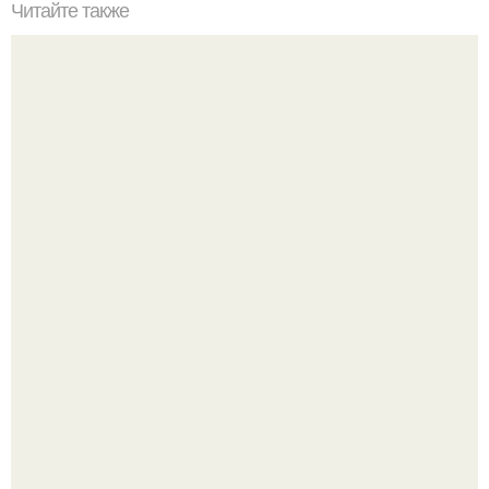
Читайте также
Промпт: Строго сохрани внешность девушки с
референса создай изображение девушки с длинными
тёмными, волосами, пробор роста волос сбоку.
Визуализация квартиры в ЖК "Булычев".