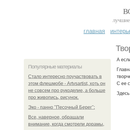
В
лучшие 
главная
интерь
Тво
А есл
Популярные материалы
Главн
творч
Стало интересно поучаствовать в
С ее 
этом флешмобе - Artvsartist, хоть он
не совсем про рукоделие, а больше
Здесь
про живопись, рисунок.
Эко - панно "Песочный Берег":
Все, наверное, обращали
внимание, когда смотрели дорамы,