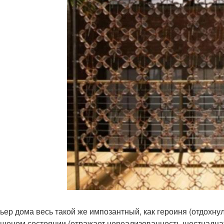
ьер дома весь такой же импозантный, как героиня (отдохнул
ущеном состоянии (отражает нереализованность шестнадцат