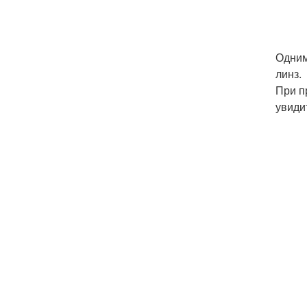
Одним
линз.
При п
увиди