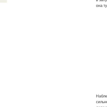
она ту
Наблю
сильн