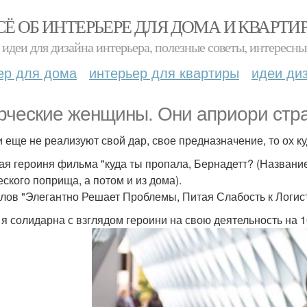
СЁ ОБ ИНТЕРЬЕРЕ ДЛЯ ДОМА И КВАРТИ
идеи для дизайна интерьера, полезные советы, интересны
ер для дома
интерьер для квартиры
идеи ди
рческие женщины. Они априори стр
и еще не реализуют свой дар, свое предназначение, то ох ку
ая героиня фильма "куда ты пропала, Бернадетт? (Название
еского поприща, а потом и из дома).
слов "Элегантно Решает Проблемы, Питая Слабость к Логи
 я солидарна с взглядом героини на свою деятельность на 