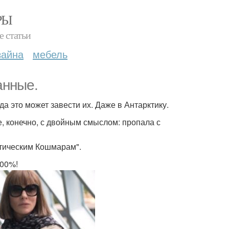
РЫ
е статьи
зайна
мебель
анные.
да это может завести их. Даже в Антарктику.
, конечно, с двойным смыслом: пропала с
стическим Кошмарам".
100%!