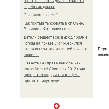
на то, как почти идеально чисто в
корейских домах.
Сокровища из Hoff.
Как поставить кровать в спальне.
Влияние обстановки на сон
Детали решают всё: выход приянки
чопры на показе Dior обернулся
Первы
шквалом критики из-за небрежного
помощ
пошива.
Невеста без права выбора: как
показ Samuel Cirnansck 2012 года
превратил подиум в манифест
против принуждения.