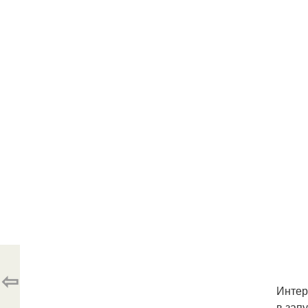
⇦
Интер
в зап