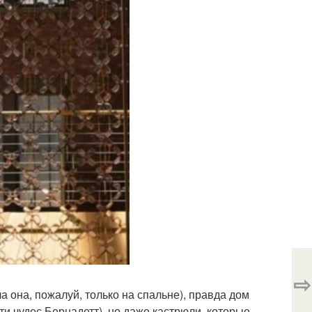
⇨
а она, пожалуй, только на спальне), правда дом
и чудес Бернадетт), но даже кастрюли, которые