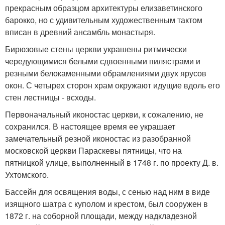
прекрасным образцом архитектуры елизаветинского
барокко, но с удивительным художественным тактом
вписан в древний ансамбль монастыря.
Бирюзовые стены церкви украшены ритмически
чередующимися белыми сдвоенными пилястрами и
резными белокаменными обрамлениями двух ярусов
окон. С четырех сторон храм окружают идущие вдоль его
стен лестницы - всходы.
Первоначальный иконостас церкви, к сожалению, не
сохранился. В настоящее время ее украшает
замечательный резной иконостас из разобранной
московской церкви Параскевы пятницы, что на
пятницкой улице, выполненный в 1748 г. по проекту Д. в.
Ухтомского.
Бассейн для освящения воды, с сенью над ним в виде
изящного шатра с куполом и крестом, был сооружен в
1872 г. на соборной площади, между надкладезной