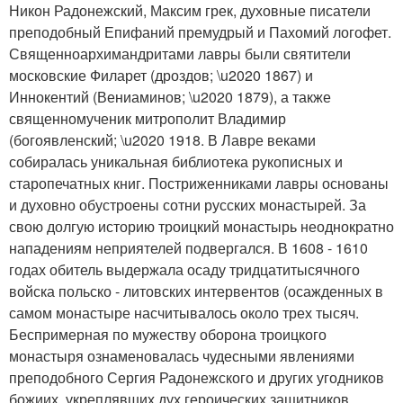
Никон Радонежский, Максим грек, духовные писатели
преподобный Епифаний премудрый и Пахомий логофет.
Священноархимандритами лавры были святители
московские Филарет (дроздов; \u2020 1867) и
Иннокентий (Вениаминов; \u2020 1879), а также
священномученик митрополит Владимир
(богоявленский; \u2020 1918. В Лавре веками
собиралась уникальная библиотека рукописных и
старопечатных книг. Постриженниками лавры основаны
и духовно обустроены сотни русских монастырей. За
свою долгую историю троицкий монастырь неоднократно
нападениям неприятелей подвергался. В 1608 - 1610
годах обитель выдержала осаду тридцатитысячного
войска польско - литовских интервентов (осажденных в
самом монастыре насчитывалось около трех тысяч.
Беспримерная по мужеству оборона троицкого
монастыря ознаменовалась чудесными явлениями
преподобного Сергия Радонежского и других угодников
божиих, укреплявших дух героических защитников