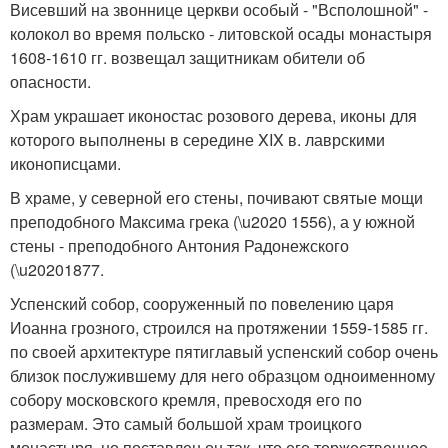
Висевший на звоннице церкви особый - "Всполошной" -
колокол во время польско - литовской осады монастыря
1608-1610 гг. возвещал защитникам обители об
опасности.
Храм украшает иконостас розового дерева, иконы для
которого выполнены в середине XIX в. лаврскими
иконописцами.
В храме, у северной его стены, почивают святые мощи
преподобного Максима грека (\u2020 1556), а у южной
стены - преподобного Антония Радонежского
(\u20201877.
Успенский собор, сооруженный по повелению царя
Иоанна грозного, строился на протяжении 1559-1585 гг.
по своей архитектуре пятиглавый успенский собор очень
близок послужившему для него образцом одноименному
собору московского кремля, превосходя его по
размерам. Это самый большой храм троицкого
монастыря, но поставлен он так, что его торжественное