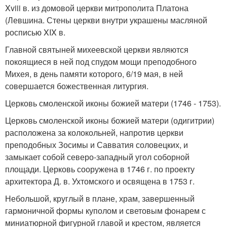
Xviii в. из домовой церкви митрополита Платона
(Левшина. Стены церкви внутри украшены масляной
росписью XIX в.
Главной святыней михеевской церкви являются
покоящиеся в ней под спудом мощи преподобного
Михея, в день памяти которого, 6/19 мая, в ней
совершается божественная литургия.
Церковь смоленской иконы божией матери (1746 - 1753).
Церковь смоленской иконы божией матери (одигитрии)
расположена за колокольней, напротив церкви
преподобных Зосимы и Савватия соловецких, и
замыкает собой северо-западный угол соборной
площади. Церковь сооружена в 1746 г. по проекту
архитектора Д. в. Ухтомского и освящена в 1753 г.
Небольшой, круглый в плане, храм, завершенный
гармоничной формы куполом и световым фонарем с
миниатюрной фигурной главой и крестом, является