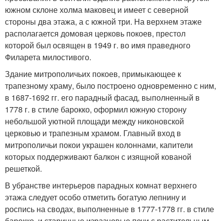
южном склоне холма маковец и имеет с северной
стороны два этажа, а с южной три. На верхнем этаже
располагается домовая церковь покоев, престол
которой был освящен в 1949 г. во имя праведного
Филарета милостивого.
Здание митрополичьих покоев, примыкающее к
трапезному храму, было построено одновременно с ним,
в 1687-1692 гг. его парадный фасад, выполненный в
1778 г. в стиле барокко, оформил южную сторону
небольшой уютной площади между никоновской
церковью и трапезным храмом. Главный вход в
митрополичьи покои украшен колоннами, капители
которых поддерживают балкон с изящной кованой
решеткой.
В убранстве интерьеров парадных комнат верхнего
этажа следует особо отметить богатую лепнину и
роспись на сводах, выполненные в 1777-1778 гг. в стиле
барокко, и старинные изразцовые печи с растительным