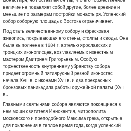
величие не подавляет собой другие, более древние и
меньшие по размерам постройки монастыря. Успенский
собор соборную площадь с Востока ограничивает.
Под стать величественному собору и фресковая
живопись, покрывающая его стены, столпы и своды. Она
была выполнена в 1684 г. артелью ярославских и
троицких иконописцев, возглавляемых известным
мастером Дмитрием Григорьевым. Особую
торжественность внутреннему убранству собора
придает огромный пятиярусный резной иконостас
начала Xviii в. с иконами Xvii в. и два прекрасных
бронзовых паникадила работы оружейной палаты (Xvii
в..
Главными святынями собора являются покоящиеся в
нем мощи святителя Иннокентия, митрополита
московского и преподобного Максима грека, открытые
для поклонения в теплое время года, когда успенский