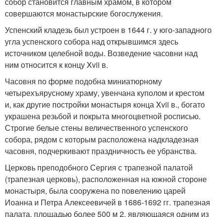
собор становится главным храмом, в котором
совершаются монастырские богослужения.
Успенский кладезь был устроен в 1644 г. у юго-западного
угла успенского собора над открывшимся здесь
источником целебной воды. Возведение часовни над
ним относится к концу Xvii в.
Часовня по форме подобна миниатюрному
четырехъярусному храму, увенчана куполом и крестом
и, как другие постройки монастыря конца Xvii в., богато
украшена резьбой и покрыта многоцветной росписью.
Строгие белые стены величественного успенского
собора, рядом с которым расположена надкладезная
часовня, подчеркивают праздничность ее убранства.
Церковь преподобного Сергия с трапезной палатой
(трапезная церковь), расположенная на южной стороне
монастыря, была сооружена по повелению царей
Иоанна и Петра Алексеевичей в 1686-1692 гг. трапезная
палата, площадью более 500 м 2, являющаяся одним из