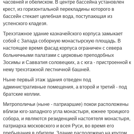
часовней и обелиском. В центре бассейна установлен
крест, из горизонтальной перекладины которого в
бассейн стекает целебная вода, поступающая из
успенского кладезя.
Трехэтажное здание казначейского корпуса замыкает
собой с Запада соборную монастырскую площадь. В
настоящее время фасад корпуса ограничен с севера
больничными палатами с церковью преподобных
Зосимы и Савватия соловецких, а с юга - пристроенной к
нему трехэтажной лестничной башней.
Ныне первый этаж здания отведен под
административные помещения, а второй и третий - под
братские келлии.
Митрополичьи (ныне - патриаршие) покои расположены
вблизи юго-западного угла монастыря, южнее троицкого
собора, и являются резиденцией настоятеля монастыря,
патриарха московского и всея Руси, во время его
пребывания в обители. Здание расположено на крутом