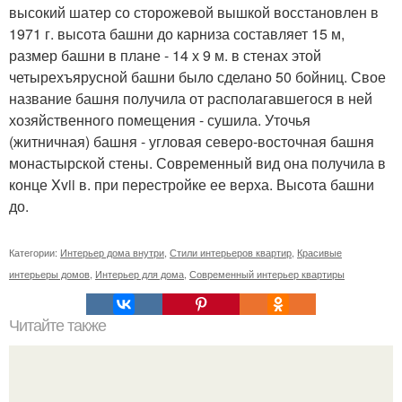
высокий шатер со сторожевой вышкой восстановлен в
1971 г. высота башни до карниза составляет 15 м,
размер башни в плане - 14 х 9 м. в стенах этой
четырехъярусной башни было сделано 50 бойниц. Свое
название башня получила от располагавшегося в ней
хозяйственного помещения - сушила. Уточья
(житничная) башня - угловая северо-восточная башня
монастырской стены. Современный вид она получила в
конце Xvii в. при перестройке ее верха. Высота башни
до.
Категории:
Интерьер дома внутри
,
Стили интерьеров квартир
,
Красивые
интерьеры домов
,
Интерьер для дома
,
Современный интерьер квартиры
Читайте также