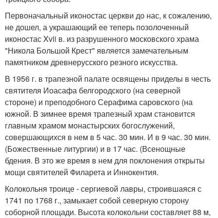
Первоначальный иконостас церкви до нас, к сожалению,
не дошел, а украшающий ее теперь позолоченный
иконостас Xvii в. из разрушенного московского храма
"Никола Большой Крест" является замечательным
памятником древнерусского резного искусства.
В 1956 г. в трапезной палате освящены приделы в честь
святителя Иоасафа белгородского (на северной
стороне) и преподобного Серафима саровского (на
южной. В зимнее время трапезный храм становится
главным храмом монастырских богослужений,
совершающихся в нем в 5 час. 30 мин. И в 9 час. 30 мин.
(Божественные литургии) и в 17 час. (Всенощные
бдения. В это же время в нем для поклонения открыты
мощи святителей Филарета и Иннокентия.
Колокольня троице - сергиевой лавры, строившаяся с
1741 по 1768 г., замыкает собой северную сторону
соборной площади. Высота колокольни составляет 88 м,