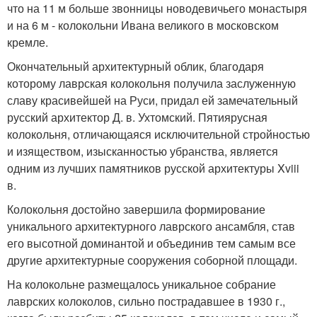
что на 11 м больше звонницы новодевичьего монастыря
и на 6 м - колокольни Ивана великого в московском
кремле.
Окончательный архитектурный облик, благодаря
которому лаврская колокольня получила заслуженную
славу красивейшей на Руси, придал ей замечательный
русский архитектор Д. в. Ухтомский. Пятиярусная
колокольня, отличающаяся исключительной стройностью
и изяществом, изысканностью убранства, является
одним из лучших памятников русской архитектуры Xviii
в.
Колокольня достойно завершила формирование
уникального архитектурного лаврского ансамбля, став
его высотной доминантой и объединив тем самым все
другие архитектурные сооружения соборной площади.
На колокольне размещалось уникальное собрание
лаврских колоколов, сильно пострадавшее в 1930 г.,