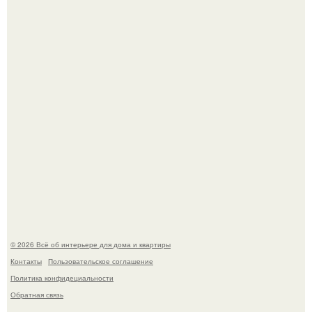
обернулся шквалом критики из-за небрежного пошива.
Невеста без права выбора: как показ Samuel Cirnansck
2012 года превратил подиум в манифест против
принуждения.
© 2026 Всё об интерьере для дома и квартиры
Контакты
Пользовательское соглашение
Политика конфидециальности
Обратная связь