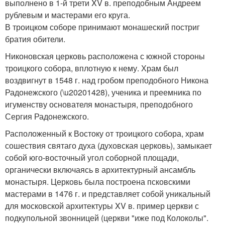
выполнено в 1-й трети XV в. преподобным Андреем
рублевым и мастерами его круга.
В троицком соборе принимают монашеский постриг
братия обители.
Никоновская церковь расположена с южной стороны
троицкого собора, вплотную к нему. Храм был
воздвигнут в 1548 г. над гробом преподобного Никона
Радонежского (\u20201428), ученика и преемника по
игуменству основателя монастыря, преподобного
Сергия Радонежского.
Расположенный к Востоку от троицкого собора, храм
сошествия святаго духа (духовская церковь), замыкает
собой юго-восточный угол соборной площади,
органически включаясь в архитектурный ансамбль
монастыря. Церковь была построена псковскими
мастерами в 1476 г. и представляет собой уникальный
для московской архитектуры XV в. пример церкви с
подкупольной звонницей (церкви "иже под Колоколы".