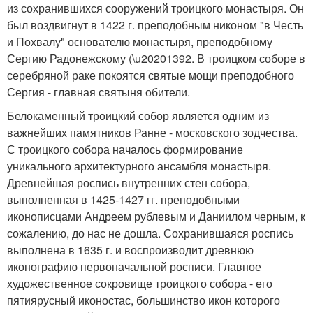
из сохранившихся сооружений троицкого монастыря. Он
был воздвигнут в 1422 г. преподобным никоном "в Честь
и Похвалу" основателю монастыря, преподобному
Сергию Радонежскому (\u20201392. В троицком соборе в
серебряной раке покоятся святые мощи преподобного
Сергия - главная святыня обители.
Белокаменный троицкий собор является одним из
важнейших памятников Ранне - московского зодчества.
С троицкого собора началось формирование
уникального архитектурного ансамбля монастыря.
Древнейшая роспись внутренних стен собора,
выполненная в 1425-1427 гг. преподобными
иконописцами Андреем рублевым и Даниилом черным, к
сожалению, до нас не дошла. Сохранившаяся роспись
выполнена в 1635 г. и воспроизводит древнюю
иконографию первоначальной росписи. Главное
художественное сокровище троицкого собора - его
пятиярусный иконостас, большинство икон которого