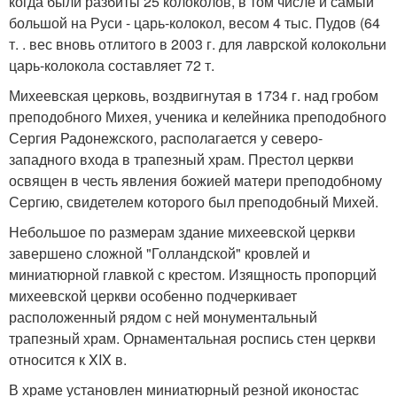
когда были разбиты 25 колоколов, в том числе и самый
большой на Руси - царь-колокол, весом 4 тыс. Пудов (64
т. . вес вновь отлитого в 2003 г. для лаврской колокольни
царь-колокола составляет 72 т.
Михеевская церковь, воздвигнутая в 1734 г. над гробом
преподобного Михея, ученика и келейника преподобного
Сергия Радонежского, располагается у северо-
западного входа в трапезный храм. Престол церкви
освящен в честь явления божией матери преподобному
Сергию, свидетелем которого был преподобный Михей.
Небольшое по размерам здание михеевской церкви
завершено сложной "Голландской" кровлей и
миниатюрной главкой с крестом. Изящность пропорций
михеевской церкви особенно подчеркивает
расположенный рядом с ней монументальный
трапезный храм. Орнаментальная роспись стен церкви
относится к XIX в.
В храме установлен миниатюрный резной иконостас