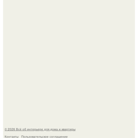
Круг замкнулся: психологиня Вероника Степанова снова
вышла замуж за собственного бывшего мужа.
Среди сосен. Этот дом словно вырос среди деревьев, и
жизнь здесь течет в собственном ритме - спокойно, без
спешки и лишнего шума.
© 2026 Всё об интерьере для дома и квартиры
Контакты
Пользовательское соглашение