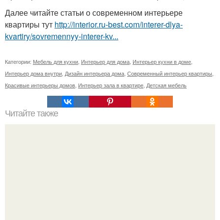
Далее читайте статьи о современном интерьере
квартиры тут
http://interior.ru-best.com/interer-dlya-
kvartiry/sovremennyy-interer-kv...
Категории:
Мебель для кухни
,
Интерьер для дома
,
Интерьер кухни в доме
,
Интерьер дома внутри
,
Дизайн интерьера дома
,
Современный интерьер квартиры
,
Красивые интерьеры домов
,
Интерьер зала в квартире
,
Детская мебель
Читайте также
Женщины спрашивают, как привлечь мужчину.