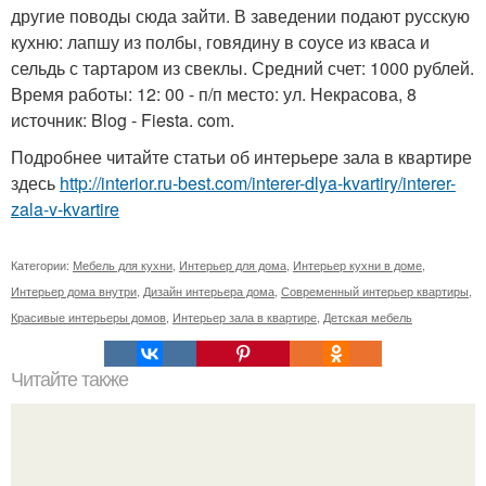
другие поводы сюда зайти. В заведении подают русскую
кухню: лапшу из полбы, говядину в соусе из кваса и
сельдь с тартаром из свеклы. Средний счет: 1000 рублей.
Время работы: 12: 00 - п/п место: ул. Некрасова, 8
источник: Blog - Fiesta. com.
Подробнее читайте статьи об интерьере зала в квартире
здесь
http://interior.ru-best.com/interer-dlya-kvartiry/interer-
zala-v-kvartire
Категории:
Мебель для кухни
,
Интерьер для дома
,
Интерьер кухни в доме
,
Интерьер дома внутри
,
Дизайн интерьера дома
,
Современный интерьер квартиры
,
Красивые интерьеры домов
,
Интерьер зала в квартире
,
Детская мебель
Читайте также