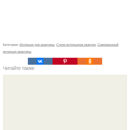
Категории:
Интерьер для квартиры
,
Стили интерьеров квартир
,
Современный
интерьер квартиры
Читайте также
26 самых интересных мест для фотосессий в питере.