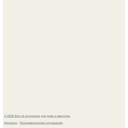
Откуда у дизайнера так много идей?
Привет всем дизайнерам интерьеров и не только!
© 2026 Всё об интерьере для дома и квартиры
Контакты
Пользовательское соглашение