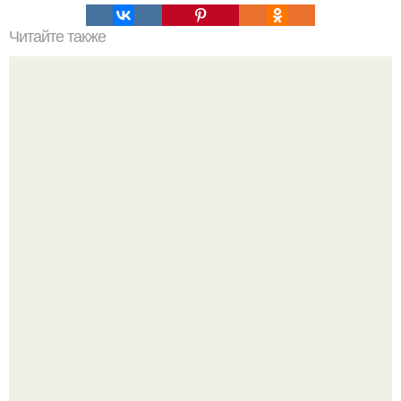
Читайте также
Советские мебельные стенки названия. Вещи века:
советские стенки 80-х.
Культурный код. Можно сделать красивый интерьер