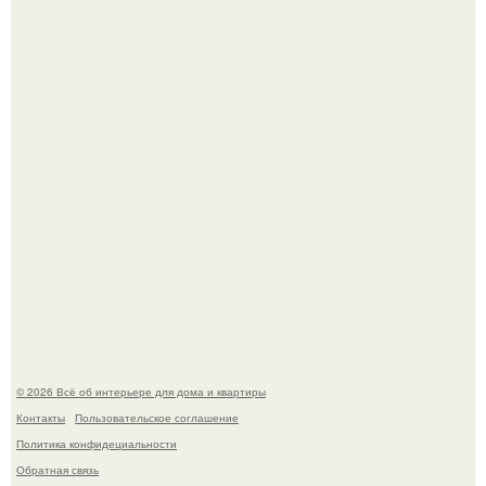
Круг замкнулся: психологиня Вероника Степанова снова
вышла замуж за собственного бывшего мужа.
"Проиллюстрированные Люди": Томас майландер
превратил солнечные ожоги в арт - объект.
© 2026 Всё об интерьере для дома и квартиры
Контакты
Пользовательское соглашение
Политика конфидециальности
Обратная связь