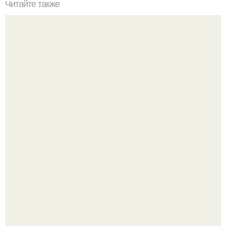
Читайте также
Бетонный интерьер дома в Чехии.
Уютная светлая квартира в лучах солнца.