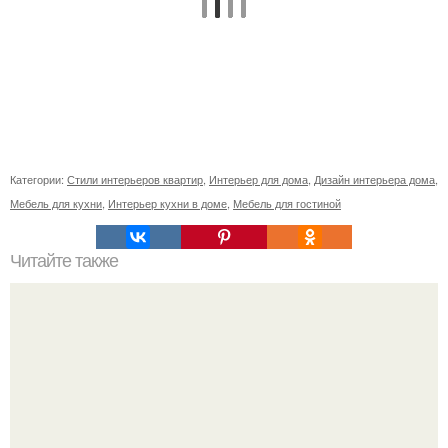
Категории:
Стили интерьеров квартир
,
Интерьер для дома
,
Дизайн интерьера дома
,
Мебель для кухни
,
Интерьер кухни в доме
,
Мебель для гостиной
Читайте также
Советские мебельные стенки названия. Вещи века: