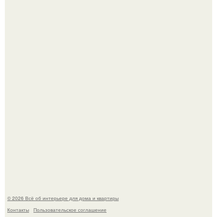
Сокровища из Hoff.
Эко - панно "Песочный Берег":
© 2026 Всё об интерьере для дома и квартиры
Контакты
Пользовательское соглашение