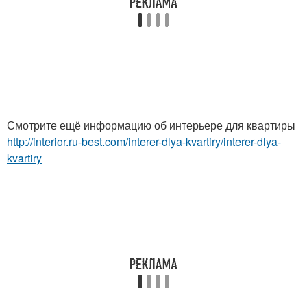
Смотрите ещё информацию об интерьере для квартиры
http://interior.ru-best.com/interer-dlya-kvartiry/interer-dlya-
kvartiry