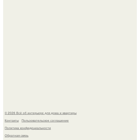
Круг замкнулся: психологиня Вероника Степанова снова
вышла замуж за собственного бывшего мужа.
Дизайн малометражной студии 21, 1 м 2 (24, 9 м 2 с
балконом) в Краснодаре.
© 2026 Всё об интерьере для дома и квартиры
Контакты
Пользовательское соглашение
Политика конфидециальности
Обратная связь