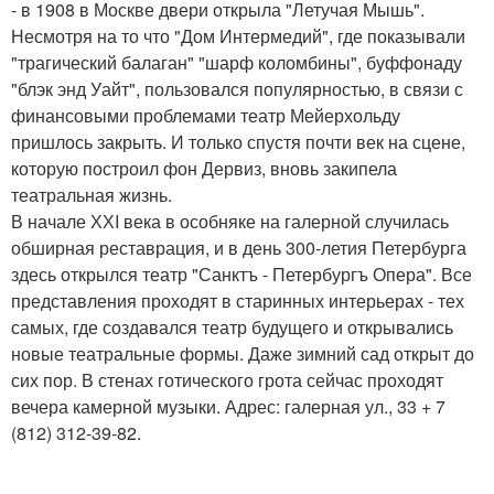
- в 1908 в Москве двери открыла "Летучая Мышь".
Несмотря на то что "Дом Интермедий", где показывали
"трагический балаган" "шарф коломбины", буффонаду
"блэк энд Уайт", пользовался популярностью, в связи с
финансовыми проблемами театр Мейерхольду
пришлось закрыть. И только спустя почти век на сцене,
которую построил фон Дервиз, вновь закипела
театральная жизнь.
В начале ХХI века в особняке на галерной случилась
обширная реставрация, и в день 300-летия Петербурга
здесь открылся театр "Санктъ - Петербургъ Опера". Все
представления проходят в старинных интерьерах - тех
самых, где создавался театр будущего и открывались
новые театральные формы. Даже зимний сад открыт до
сих пор. В стенах готического грота сейчас проходят
вечера камерной музыки. Адрес: галерная ул., 33 + 7
(812) 312-39-82.