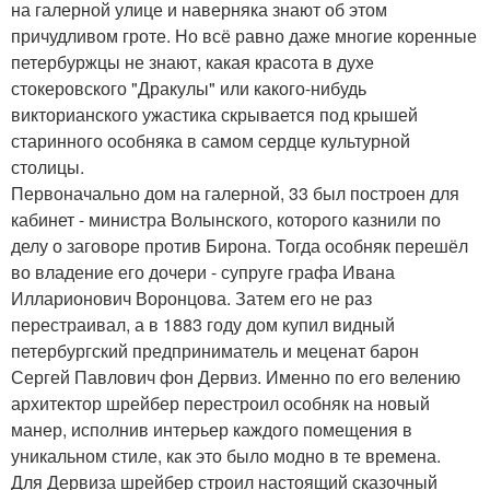
на галерной улице и наверняка знают об этом
причудливом гроте. Но всё равно даже многие коренные
петербуржцы не знают, какая красота в духе
стокеровского "Дракулы" или какого-нибудь
викторианского ужастика скрывается под крышей
старинного особняка в самом сердце культурной
столицы.
Первоначально дом на галерной, 33 был построен для
кабинет - министра Волынского, которого казнили по
делу о заговоре против Бирона. Тогда особняк перешёл
во владение его дочери - супруге графа Ивана
Илларионович Воронцова. Затем его не раз
перестраивал, а в 1883 году дом купил видный
петербургский предприниматель и меценат барон
Сергей Павлович фон Дервиз. Именно по его велению
архитектор шрейбер перестроил особняк на новый
манер, исполнив интерьер каждого помещения в
уникальном стиле, как это было модно в те времена.
Для Дервиза шрейбер строил настоящий сказочный