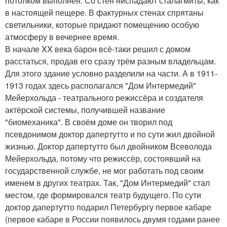
потолком выполнен. Со стен ниспадают сталагмиты, как
в настоящей пещере. В фактурных стенах спрятаны
светильники, которые придают помещению особую
атмосферу в вечернее время.
В начале XX века барон всё-таки решил с домом
расстаться, продав его сразу трём разным владельцам.
Для этого здание условно разделили на части. А в 1911-
1913 годах здесь располагался "Дом Интермедий"
Мейерхольда - театрального режиссёра и создателя
актёрской системы, получившей название
"биомеханика". В своём доме он творил под
псевдонимом доктор дапертутто и по сути жил двойной
жизнью. Доктор дапертутто был двойником Всеволода
Мейерхольда, потому что режиссёр, состоявший на
государственной службе, не мог работать под своим
именем в других театрах. Так, "Дом Интермедий" стал
местом, где формировался театр будущего. По сути
доктор дапертутто подарил Петербургу первое кабаре
(первое кабаре в России появилось двумя годами ранее