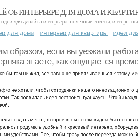
СЁ ОБ ИНТЕРЬЕРЕ ДЛЯ ДОМА И КВАРТИ
идеи для дизайна интерьера, полезные советы, интересны
ер для дома
интерьер для квартиры
идеи ди
им образом, если вы уезжали работат
ерняка знаете, как ощущается врем
ко бы там ни жил, все равно не привязываешься к этому ме
эфко не хотели, чтобы сотрудники нашего инновационного ц
отки. Так появилась идея построить туанхаусы. Чтобы кажд
кой.
тели создать место, которое всем своим видом бы говорило
рались продумать удобный и красивый интерьер, оборудова
ыми удобствами. Все, чтобы сразу после переезда можно бы