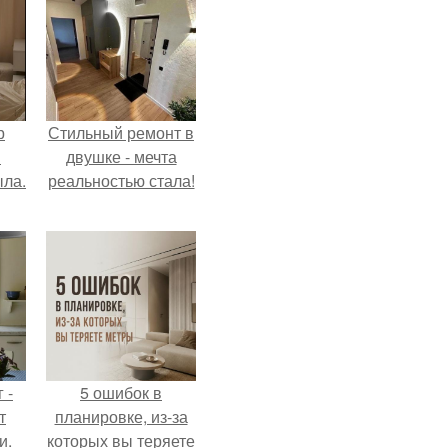
р
Стильный ремонт в
и
двушке - мечта
ыла.
реальностью стала!
 -
5 ошибок в
т
планировке, из-за
и.
которых вы теряете