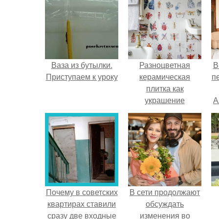
Ваза из бутылки.
Разноцветная
В
Приступаем к уроку
керамическая
п
плитка как
украшение
А
интерьера.
Почему в советских
В сети продолжают
квартирах ставили
обсуждать
сразу две входные
изменения во