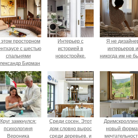
 этом просторном
Интерьер с
Я не дизайне
ентхаусе с шестью
историей в
интерьеров 
спальнями
новостройке.
никогда им не б
лександр Бирман
живет со своей
семьей.
Круг замкнулся:
Среди сосен. Этот
Дримскроллинг
психологиня
дом словно вырос
новый форма
Вероника
среди деревьев, и
мечтательност