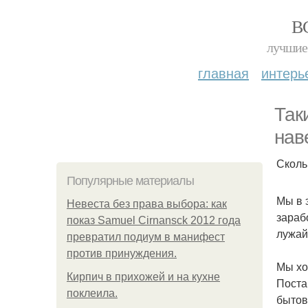
В
лучшие 
главная
интерь
Так
нав
Сколь
Популярные материалы
Мы в 
Невеста без права выбора: как
зараб
показ Samuel Cirnansck 2012 года
лужай
превратил подиум в манифест
против принуждения.
Мы хо
Кирпич в прихожей и на кухне
Поста
поклеила.
бытов