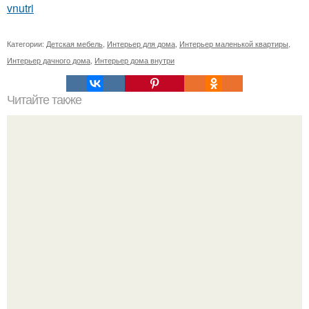
vnutri
Категории:
Детская мебель
,
Интерьер для дома
,
Интерьер маленькой квартиры
,
Интерьер дачного дома
,
Интерьер дома внутри
Читайте также
Цвета удачи по знакам зодиака.