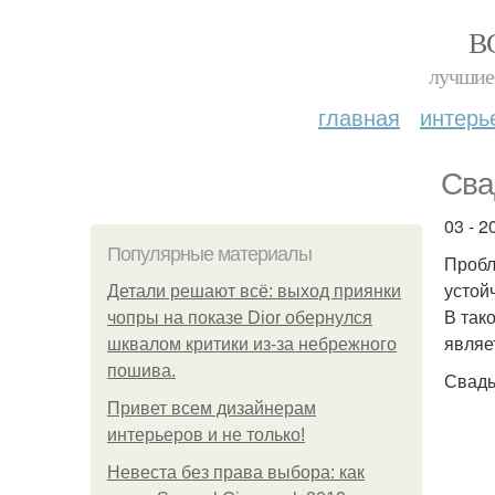
В
лучшие 
главная
интерь
Сва
03 - 20
Популярные материалы
Пробл
устой
Детали решают всё: выход приянки
В так
чопры на показе Dior обернулся
являе
шквалом критики из-за небрежного
пошива.
Свадьб
Привет всем дизайнерам
интерьеров и не только!
Невеста без права выбора: как