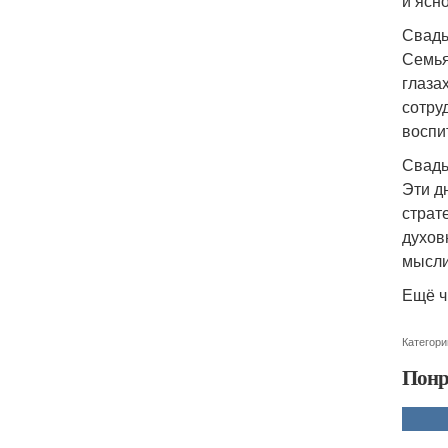
и ясн
Свадьб
Семья
глаза
сотру
воспи
Свадьб
Эти д
страт
духов
мысли
Ещё ч
Категори
Понр