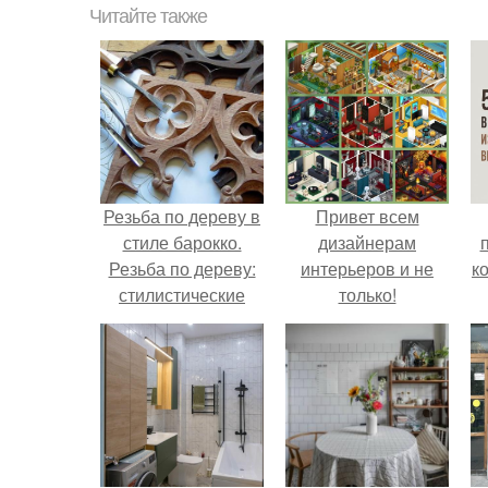
Читайте также
Резьба по дереву в
Привет всем
стиле барокко.
дизайнерам
Резьба по дереву:
интерьеров и не
к
стилистические
только!
направления и
характерные узоры.