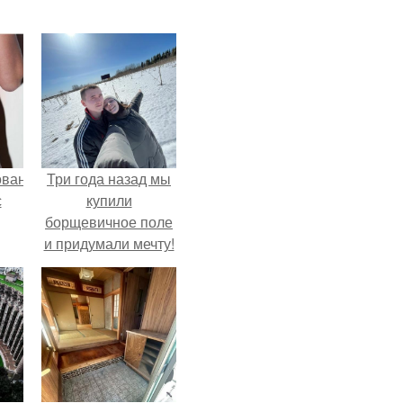
ованные
Три года назад мы
с
купили
борщевичное поле
и придумали мечту!
и в