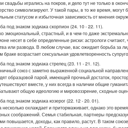
ри свадьбы игрались на покров, и дело тут не только в окон
ерство символизируют. У такой пары, в то же время, могут 
льным статусом и избыточная зависимость от мнения окру
а под знаком зодиака скорпион (24. 10 - 22. 11).
ко эмоциональный, страстный, и в чем-то даже экстремаль
ионе несет в себе определенные риски: астрологи считают,
тва или развода. В любом случае, вас ожидает борьба за л
ом браке возрастает сексуальная удовлетворенность супруго
а под знаком зодиака стрелец (23. 11 - 21. 12).
ничный союз с заметно выраженной социальной направлен
дят образцовой парой, имеющей прочный достаток, просто
утешествуют вместе, у них всегда в наличии общие гумани
атывают общую идеологию и мировоззрение, сходные оцен
а под знаком зодиака козерог (22. 12 - 20. 01).
а несколько охлаждает и притормаживает, однако это время
рных соображений. Семья стабильная, партнеры предсказу
ами повышается, доходы, как правило, растут. В таком сою