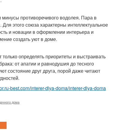
.
и минусы противоречивого водолея. Пара в
. Для этого союза характерны интеллектуальное
ость и новации в оформлении интерьера и
ение создать уют в доме.
т только определять приоритеты и выстраивать
брака: от апатии и равнодушия до тесного
уют состояние друг друга, порой даже читают
удностей.
rior.ru-best.com/interer-dlya-doma/interer-dlya-doma
дачного дома