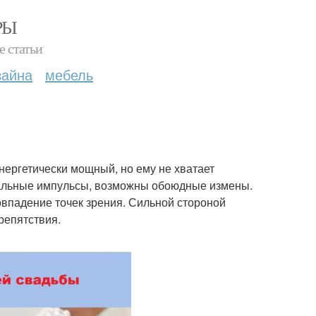
РЫ
е статьи
зайна
мебель
ергетически мощный, но ему не хватает
чальные импульсы, возможны обоюдные измены.
овпадение точек зрения. Сильной стороной
репятствия.