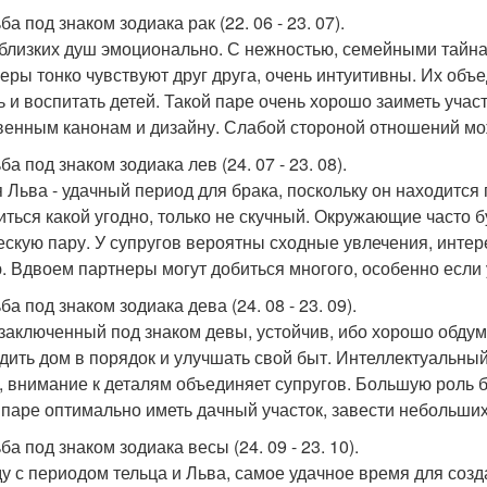
а под знаком зодиака рак (22. 06 - 23. 07).
близких душ эмоционально. С нежностью, семейными тайнами
еры тонко чувствуют друг друга, очень интуитивны. Их объ
ь и воспитать детей. Такой паре очень хорошо заиметь учас
венным канонам и дизайну. Слабой стороной отношений мож
а под знаком зодиака лев (24. 07 - 23. 08).
 Льва - удачный период для брака, поскольку он находится
иться какой угодно, только не скучный. Окружающие часто б
ескую пару. У супругов вероятны сходные увлечения, интер
. Вдвоем партнеры могут добиться многого, особенно если 
а под знаком зодиака дева (24. 08 - 23. 09).
 заключенный под знаком девы, устойчив, ибо хорошо обдум
дить дом в порядок и улучшать свой быт. Интеллектуальны
, внимание к деталям объединяет супругов. Большую роль бу
 паре оптимально иметь дачный участок, завести небольши
а под знаком зодиака весы (24. 09 - 23. 10).
у с периодом тельца и Льва, самое удачное время для созд