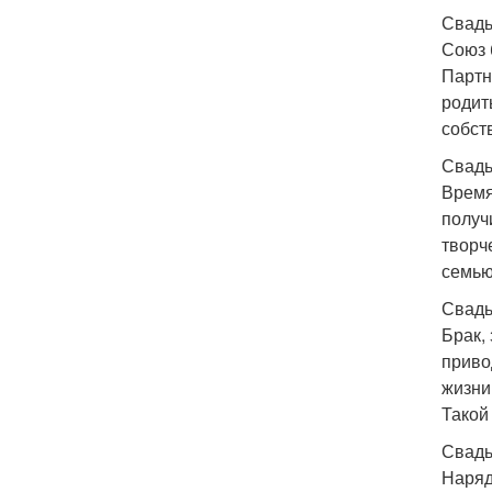
Свадьб
Союз 
Партн
родит
собст
Свадьб
Время
получ
творч
семью
Свадьб
Брак,
приво
жизни
Такой
Свадьб
Наряд