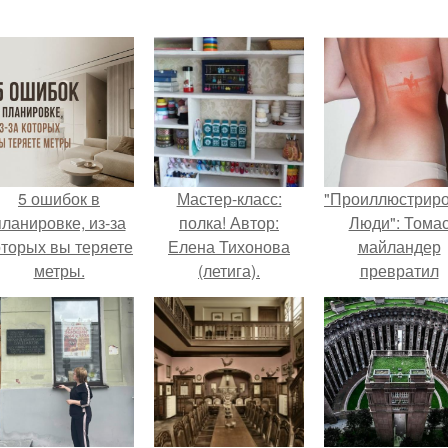
5 ошибок в
Мастер-класс:
"Проиллюстрир
планировке, из-за
полка! Автор:
Люди": Тома
оторых вы теряете
Елена Тихонова
майландер
метры.
(летига).
превратил
солнечные ожог
арт - объект.