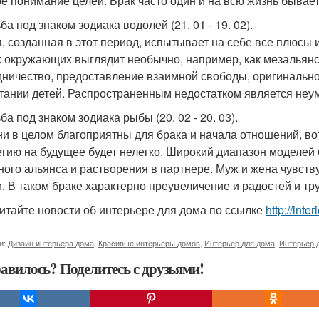
ое понимание целей. Брак часто один и на всю жизнь бывает
а под знаком зодиака водолей (21. 01 - 19. 02).
, созданная в этот период, испытывает на себе все плюсы 
х окружающих выглядит необычно, например, как мезальянс
дничество, предоставление взаимной свободы, оригинальн
тании детей. Распространенным недостатком является неум
а под знаком зодиака рыбы (20. 02 - 20. 03).
ни в целом благоприятны для брака и начала отношений, во
егию на будущее будет нелегко. Широкий диапазон моделей 
ного альянса и растворения в партнере. Муж и жена чувств
. В таком браке характерно преувеличение и радостей и тр
итайте новости об интерьере для дома по ссылке
http://inte
и:
Дизайн интерьера дома
,
Красивые интерьеры домов
,
Интерьер для дома
,
Интерьер 
авилось? Поделитесь с друзьями!