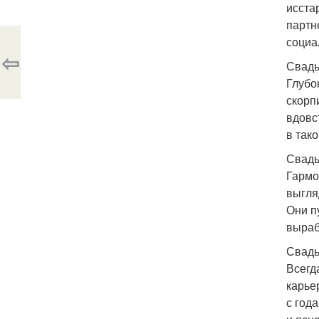
исста
партн
социа
⇦
Свадьб
Глубо
скорп
вдовс
в так
Свадьб
Гармо
выгля
Они п
выраб
Свадьб
Всегд
карье
с год