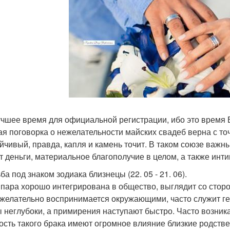
чшее время для официальной регистрации, ибо это время 
ая поговорка о нежелательности майских свадеб верна с то
ойчивый, правда, капля и камень точит. В таком союзе важ
т деньги, материальное благополучие в целом, а также ин
а под знаком зодиака близнецы (22. 05 - 21. 06).
 пара хорошо интегрирована в общество, выглядит со сторо
желательно воспринимается окружающими, часто служит ге
 неглубоки, а примирения наступают быстро. Часто возника
ость такого брака имеют огромное влияние близкие родств