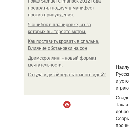
показ Samuel Cirnansck 2012 года
превратил подиум в манифест
против принуждения.
5 ошибок в планировке, из-за
которых вы теряете метры.
Как поставить кровать в спальне.
Влияние обстановки на сон
Дримскроллинг - новый формат
мечтательности.
Наилу
Русск
Откуда у дизайнера так много идей?
и уст
играю
Свадьб
Такая
добро
Ссоры
прочн