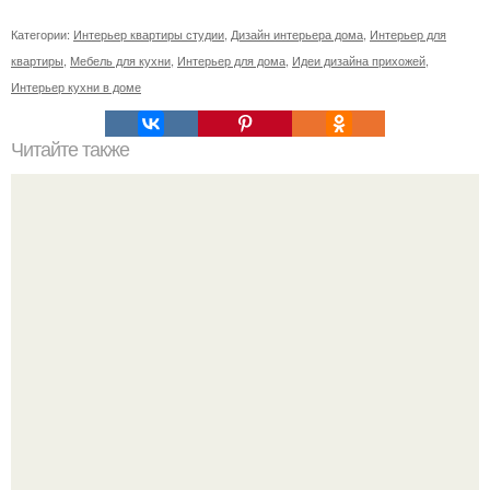
Категории:
Интерьер квартиры студии
,
Дизайн интерьера дома
,
Интерьер для
квартиры
,
Мебель для кухни
,
Интерьер для дома
,
Идеи дизайна прихожей
,
Интерьер кухни в доме
Читайте также
Сколько сохнут обои на флизелиновой основе после
поклейки. Когда высохнет клей?