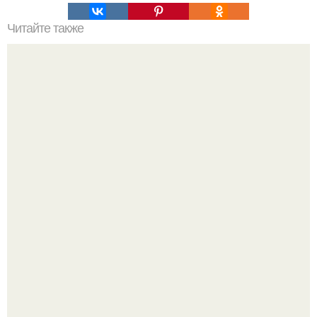
Читайте также
5 мест, где позавтракать в Петербурге ранним утром.
Три инструмента, которые реально связывают квартиру
в единое целое - и ни один из них не требует сносить