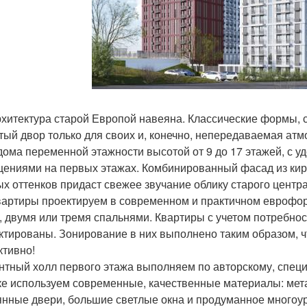
рхитектура старой Европой навеяна. Классические формы, с
тый двор только для своих и, конечно, непередаваемая атм
 дома переменной этажности высотой от 9 до 17 этажей, с
ениями на первых этажах. Комбинированный фасад из кирп
ых оттенков придаст свежее звучание облику старого центра
вартиры проектируем в современном и практичном еврофор
, двумя или тремя спальнями. Квартиры с учетом потребнос
ктированы. Зонирование в них выполнено таким образом, 
тивно!
нтный холл первого этажа выполняем по авторскому, специ
ке используем современные, качественные материалы: мета
янные двери, большие светлые окна и продуманное многоу