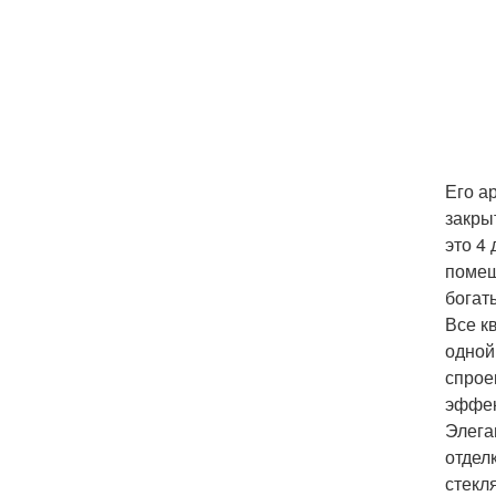
Его а
закры
это 4
помещ
богат
Все к
одной
спрое
эффек
Элега
отдел
стекл