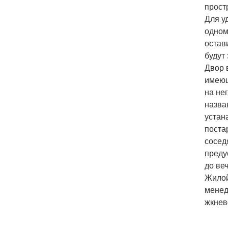
прост
Для у
одном
остав
будут
Двор 
имеющ
на не
назва
устан
поста
сосед
преду
до веч
Жилой
менед
жкнев