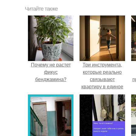
Читайте также
Почему не растет
Три инструмента,
фикус
которые реально
бенджамина?
связывают
п
квартиру в единое
целое - и ни один из
них не требует
к
сносить стены.