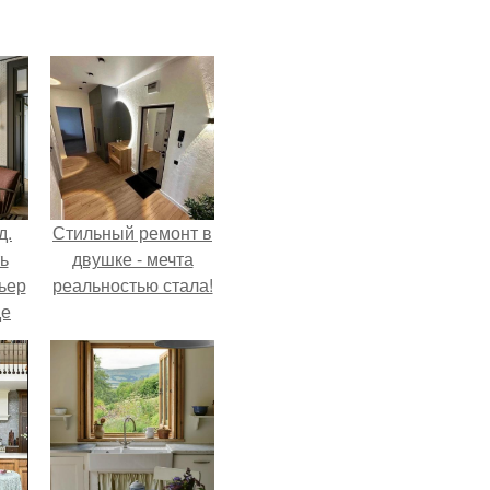
д.
Стильный ремонт в
ь
двушке - мечта
ьер
реальностью стала!
де