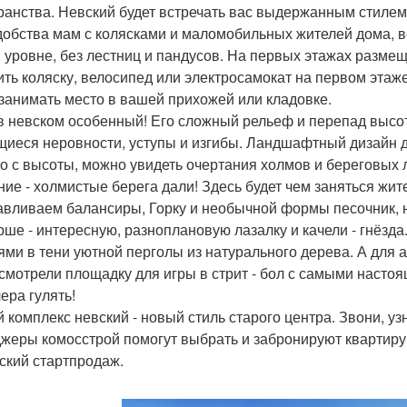
ранства. Невский будет встречать вас выдержанным стилем
добства мам с колясками и маломобильных жителей дома, 
 уровне, без лестниц и пандусов. На первых этажах разм
ить коляску, велосипед или электросамокат на первом этаже
 занимать место в вашей прихожей или кладовке.
в невском особенный! Его сложный рельеф и перепад высо
иеся неровности, уступы и изгибы. Ландшафтный дизайн 
го с высоты, можно увидеть очертания холмов и береговых
ние - холмистые берега дали! Здесь будет чем заняться жи
авливаем балансиры, Горку и необычной формы песочник,
рше - интересную, разноплановую лазалку и качели - гнёзда
ями в тени уютной перголы из натурального дерева. А для 
смотрели площадку для игры в стрит - бол с самыми настоя
ера гулять!
 комплекс невский - новый стиль старого центра. Звони, узн
жеры комосстрой помогут выбрать и забронируют квартиру
ский стартпродаж.