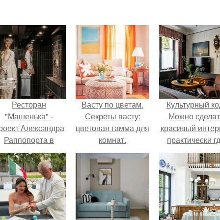
Ресторан
Васту по цветам.
Культурный ко
"Машенька" -
Секреты васту:
Можно сделат
роект Александра
цветовая гамма для
красивый интер
Раппопорта в
комнат.
практически г
"зарядье", где
угодно.
аждый сантиметр
пространства
дышит русской
самобытностью.