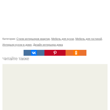
Категории:
Стили интерьеров квартир
,
Мебель для кухни
,
Мебель для гостиной
,
Интерьер кухни в доме
,
Дизайн интерьера дома
Читайте также
Въезжая в новую квартиру, что нужно сделать. Приметы
и ритуалы при новоселье